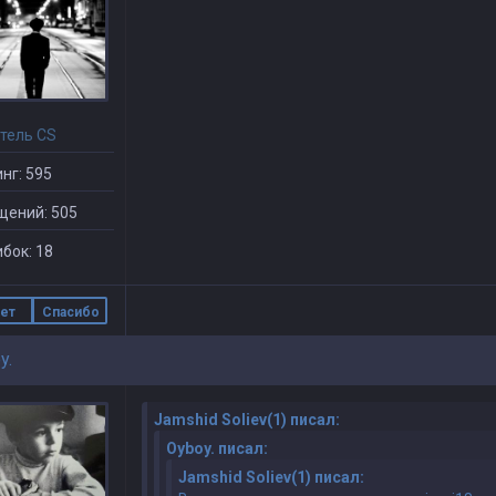
тель CS
нг: 595
щений: 505
бок: 18
ет
Спасибо
y.
Jamshid Soliev(1) писал:
Oyboy. писал:
Jamshid Soliev(1) писал: