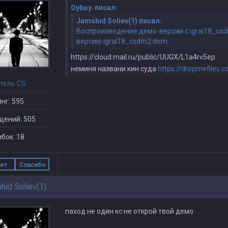
Oyboy. писал:
Jamshid Soliev(1) писал:
Воспроизведение демо-версии с igrai18_csd
версию igrai18_csdm2.dem.
https://cloud.mail.ru/public/UUGX/L1a4rv5ep
неминя названи кин суда
https://dropmefiles.
тель CS
нг: 595
щений: 505
бок: 18
ет
Спасибо
hid Soliev(1)
паход не один кс не открой твой демо