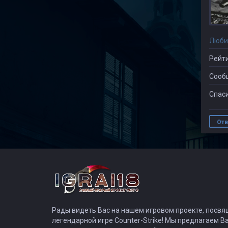
Люби
Рейти
Сооб
Спаси
Отв
Рады видеть Вас на нашем игровом проекте, посв
легендарной игре Counter-Strike! Мы предлагаем В