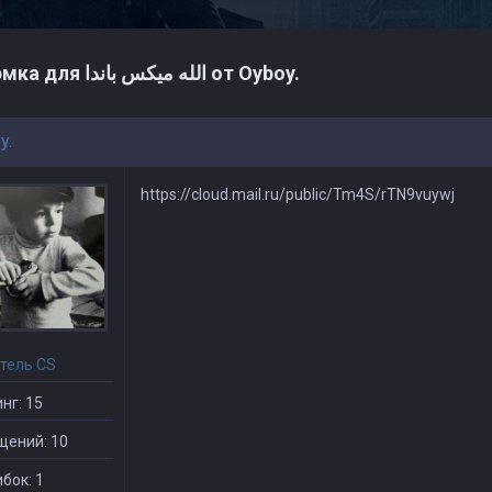
Дэмка для الله ميكس باندا от Oyboy.
y.
https://cloud.mail.ru/public/Tm4S/rTN9vuywj
тель CS
нг: 15
щений: 10
бок: 1