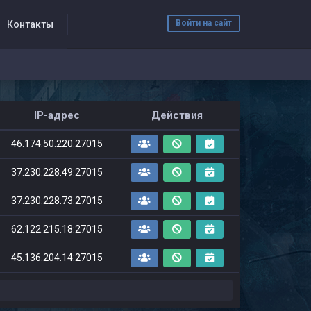
Войти на сайт
Контакты
IP-адрес
Действия
46.174.50.220:27015
37.230.228.49:27015
37.230.228.73:27015
62.122.215.18:27015
45.136.204.14:27015