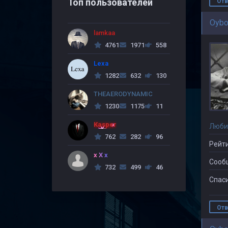
Топ пользователей
Отв
Oybo
lamkaa
4761
1971
558
Lexa
1282
632
130
THEAERODYNAMIC
1230
1175
11
Kasper
Люби
762
282
96
Рейти
x X x
Сооб
732
499
46
Спаси
Отв