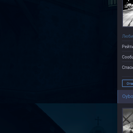
Люби
Рейти
Сооб
Спаси
Отв
Oybo