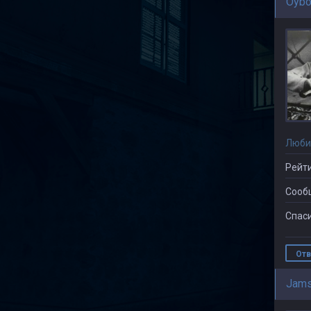
Oybo
Люби
Рейти
Сооб
Спаси
Отв
Jams