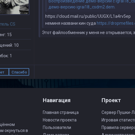
Воспроизведение демо-версии с igrai18_c
демо-версию igrai18_csdm2.dem.
https://cloud.mail.ru/public/UUGX/L1a4rv5ep
неминя названи кин суда
https://dropmefiles
тель CS
Этот файлообменник у меня не открывается, 
нг: 15
щений: 10
бок: 1
ет
Спасибо
Навигация
Проект
Главная страница
Сервер Пушки-Л
Новости проекта
Игровая статист
ящённом
Пользователи
Правила сервер
ам окунуться в