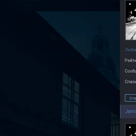
Люби
Рейти
Сооб
Спаси
Отв
Jams