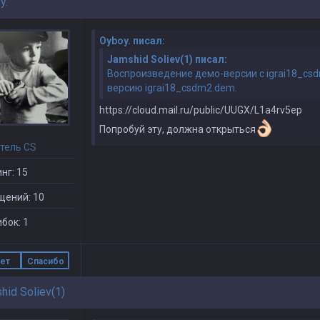
y.
Oyboy. писал:
Jamshid Soliev(1) писал:
Воспроизведение демо-версии с igrai18_csd
версию igrai18_csdm2.dem.
https://cloud.mail.ru/public/UUGX/L1a4rv5ep
Попробуй эту, должна открыться
тель CS
нг: 15
щений: 10
бок: 1
ет
Спасибо
hid Soliev(1)