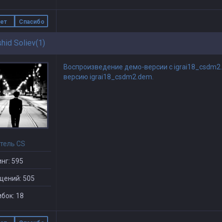
ет
Спасибо
hid Soliev(1)
Воспроизведение демо-версии с igrai18_csdm2.
версию igrai18_csdm2.dem.
тель CS
нг: 595
щений: 505
бок: 18