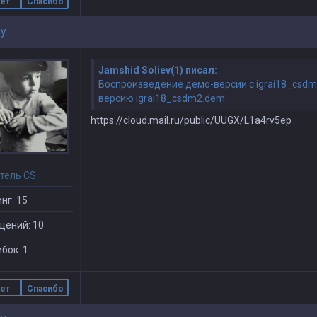
ет
Спасибо
y.
Jamshid Soliev(1) писал:
Воспроизведение демо-версии с igrai18_csdm
версию igrai18_csdm2.dem.
https://cloud.mail.ru/public/UUGX/L1a4rv5ep
тель CS
нг: 15
щений: 10
бок: 1
ет
Спасибо