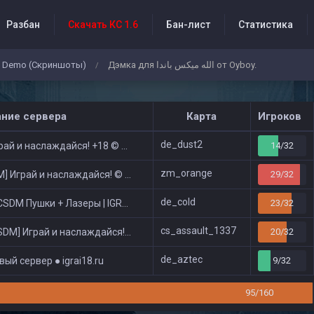
Разбан
Скачать КС 1.6
Бан-лист
Статистика
Demo (Скриншоты)
Дэмка для الله ميكس باندا от Oyboy.
/
бытия проекта
ание сервера
Карта
Игроков
de_dust2
ай и наслаждайся! +18 © Public
14/32
zm_orange
 Играй и наслаждайся! © Zombie Show
29/32
de_cold
DM Пушки + Лазеры | IGRAI18.RU ツ █
23/32
cs_assault_1337
DM] Играй и наслаждайся! © Classic
20/32
de_aztec
ый сервер ● igrai18.ru
9/32
95/160