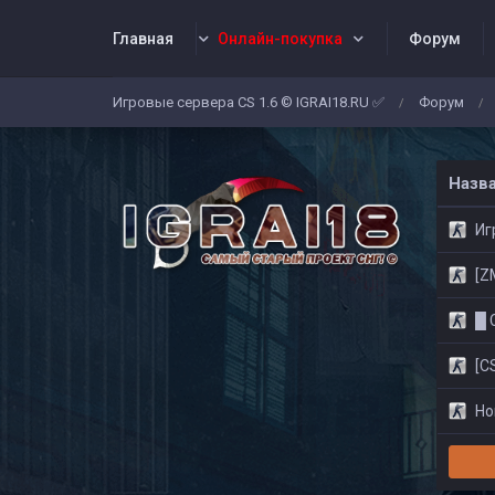
Главная
Онлайн-покупка
Форум
Игровые сервера CS 1.6 © IGRAI18.RU ✅
Форум
/
/
Заявки
Жалобы
Админы
Со
Назв
Игр
[ZM]
█ CS
[CS
Нов