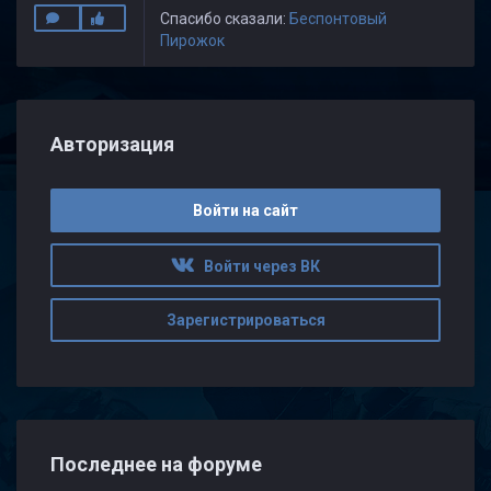
Спасибо сказали:
Беспонтовый
Пирожок
Авторизация
Войти на сайт
Войти через ВК
Зарегистрироваться
Последнее на форуме