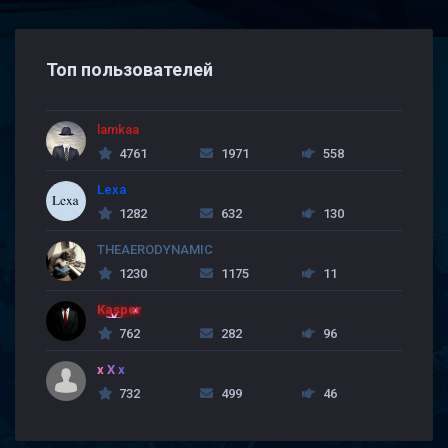
Топ пользователей
lamkaa
4761
1971
558
Lexa
1282
632
130
THEAERODYNAMIC
1230
1175
11
Kasper
762
282
96
x X x
732
499
46