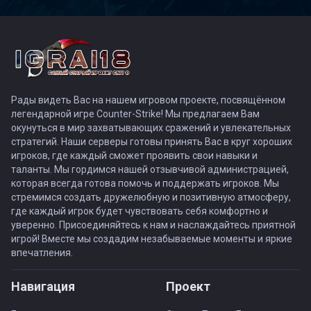
Рады видеть Вас на нашем игровом проекте, посвящённом
легендарной игре Counter-Strike! Мы предлагаем Вам
окунуться в мир захватывающих сражений и увлекательных
стратегий. Наши серверы готовы принять Вас в круг хороших
игроков, где каждый сможет проявить свои навыки и
таланты. Мы гордимся нашей отзывчивой администрацией,
которая всегда готова помочь и поддержать игроков. Мы
стремимся создать дружелюбную и позитивную атмосферу,
где каждый игрок будет чувствовать себя комфортно и
уверенно. Присоединяйтесь к нам и наслаждайтесь приятной
игрой! Вместе мы создадим незабываемые моменты и яркие
впечатления.
Навигация
Проект