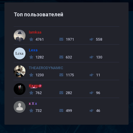
Топ пользователей
lamkaa
4761
1971
558
Lexa
1282
632
130
THEAERODYNAMIC
1230
1175
11
Kasper
762
282
96
x X x
732
499
46