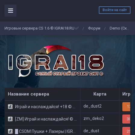
Войти на сайт
Игровые сервера CS 1.6 © IGRAI18.RU ✅
Форум
Demo (Скриншоты)
/
/
Название сервера
Карта
Игро
de_dust2
Играй и наслаждайся! +18 © Public
17/3
zm_deko2
[ZM] Играй и наслаждайся! © Zombie Show
30/3
de_dust
█ CSDM Пушки + Лазеры | IGRAI18.RU ツ █
25/3