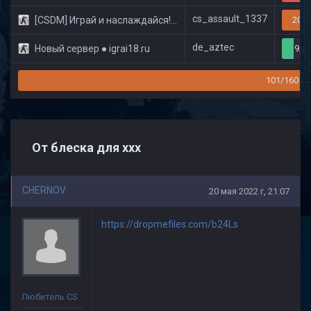
cs_assault_1337
[CSDM] Играй и наслаждайся! © Classic
20/3
de_aztec
Новый сервер ● igrai18.ru
9/3
101/160
От блеска для ххх
CHERNOV
20 мая 2022 г, 21:07
https://dropmefiles.com/b24Ls
Любитель CS