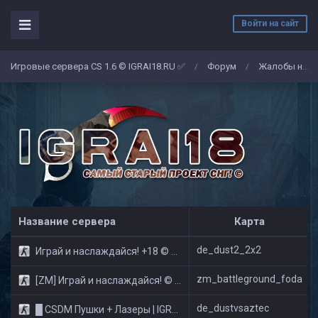
Войти на сайт
Игровые сервера CS 1.6 © IGRAI18.RU ✅
Форум
Жалобы на админов/игроков
/
/
Название сервера
Карта
de_dust2_2x2
Играй и наслаждайся! +18 © Public
zm_battleground_foda
[ZM] Играй и наслаждайся! © Zombie Show
de_dustvsaztec
█ CSDM Пушки + Лазеры | IGRAI18.RU ツ █