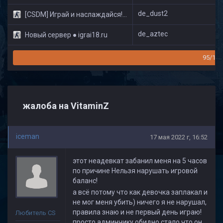
de_dust2
[CSDM] Играй и наслаждайся! © Classic
de_aztec
Новый сервер ● igrai18.ru
95/160
жалоба на VitaminZ
iceman
17 мая 2022 г, 16:52
этот неадевкат забанил меня на 5 часов
по причине Нельзя нарушать игровой
баланс!
а всё потому что как девочка заплакал и
не мог меня убить) ничего я не нарушал,
правила знаю и не первый день играю!
Любитель CS
просто админчику обидно стало что он