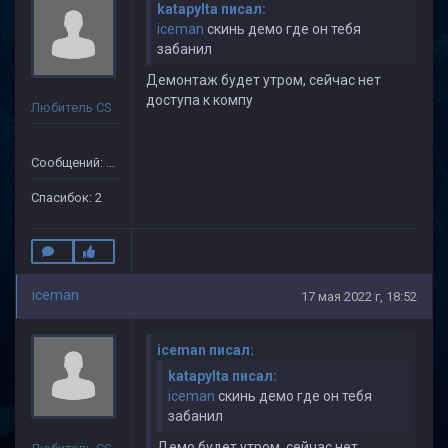
katapylta писал:
iceman
скинь демо где он тебя
забанил
Демонтаж будет утром, сейчас нет
доступа к компу
Любитель CS
Сообщений: 36
Спасибок: 2
iceman
17 мая 2022 г, 18:52
iceman писал:
katapylta писал:
iceman
скинь демо где он тебя
забанил
Демо будет утром, сейчас нет