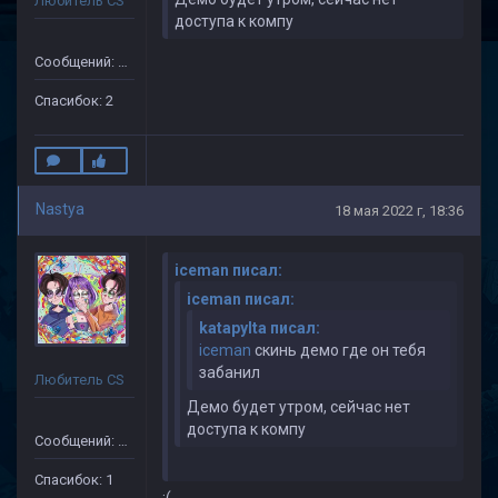
Любитель CS
доступа к компу
Сообщений: 36
Спасибок: 2
Nastya
18 мая 2022 г, 18:36
iceman писал:
iceman писал:
katapylta писал:
iceman
скинь демо где он тебя
забанил
Любитель CS
Демо будет утром, сейчас нет
доступа к компу
Сообщений: 10
Спасибок: 1