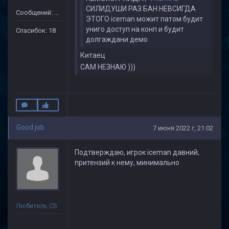
СИЛИДУШИ РАЗ БАН НЕВСИГДА
Сообщений: 505
ЭТОГО iceman можит патом будит
униго доступ на конп и будит
Спасибок: 18
долгаждани демо
Китаец
САМ НЕЗНАЮ )))
Good job
7 июня 2022 г, 21:02
Подтверждаю, игрок iceman давний,
притензий к нему, минимально
Любитель CS