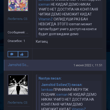
iceman
НЕ КИДАЙ ДЕМО НИКАК
УНИГО НЕТ ДОСТУПА НА КОНП ГАНЯ
ЧИТАМ ДЕМО НЕМОЖИТ КИДАТ
Любитель CS
VitaminZ
СИЛИДУШИ РАЗ БАН
НЕВСИГДА ЭТОГО iceman можит
патом будит униго доступ на конп и
Сообщений: 10
будит долгаждани демо
Спасибок: 1
Китаец
Jamshid Soliev(1)
1 июня 2022 г, 11:51
Nastya писал:
Jamshid Soliev(1) писал:
lamkaa
ПРИНИМАЙ МЕРУ ПЖ
ПОДНИК
iceman
НЕ КИДАЙ ДЕМО
НИКАК УНИГО НЕТ ДОСТУПА НА
Любитель CS
КОНП ГАНЯ ЧИТАМ ДЕМО
НЕМОЖИТ КИДАТ
VitaminZ