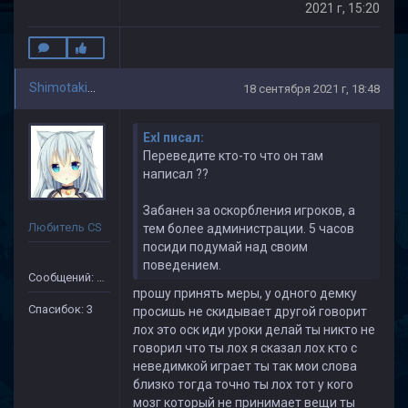
2021 г, 15:20
Shimotakimota Skilzov
18 сентября 2021 г, 18:48
Exl писал:
Переведите кто-то что он там
написал ??
Забанен за оскорбления игроков, а
Любитель CS
тем более администрации. 5 часов
посиди подумай над своим
поведением.
Сообщений: 38
прошу принять меры, у одного демку
Спасибок: 3
просишь не скидывает другой говорит
лох это оск иди уроки делай ты никто не
говорил что ты лох я сказал лох кто с
неведимкой играет ты так мои слова
близко тогда точно ты лох тот у кого
мозг который не принимает вещи ты