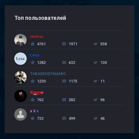
Топ пользователей
lamkaa
4761
1971
558
Lexa
1282
632
130
THEAERODYNAMIC
1230
1175
11
Kasper
762
282
96
x X x
732
499
46