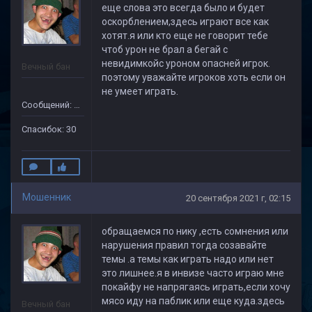
еще слова это всегда было и будет
оскорблением,здесь играют все как
хотят.я или кто еще не говорит тебе
чтоб урон не брал а бегай с
невидимкойс уроном опасней игрок.
Вечный бан
поэтому уважайте игроков хоть если он
не умеет играть.
Сообщений: 133
Спасибок: 30
Мошенник
20 сентября 2021 г, 02:15
обращаемся по нику ,есть сомнения или
нарушения правил тогда созавайте
темы .а темы как играть надо или нет
это лишнее.я в инвизе часто играю мне
покайфу не напрягаясь играть,если хочу
мясо иду на паблик или еще куда.здесь
Вечный бан