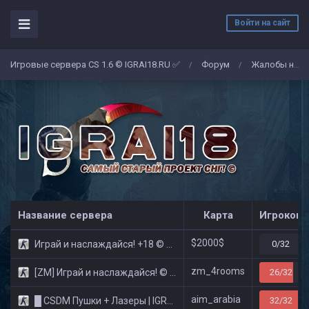
Войти на сайт
Игровые сервера CS 1.6 © IGRAI18.RU ✅
Форум
Жалобы на админов/игроков
/
/
Название сервера
Карта
Игроков
$2000$
Играй и наслаждайся! +18 © Public
0/32
zm_4rooms
[ZM] Играй и наслаждайся! © Zombie Show
26/32
aim_arabia
█ CSDM Пушки + Лазеры | IGRAI18.RU ツ █
32/32