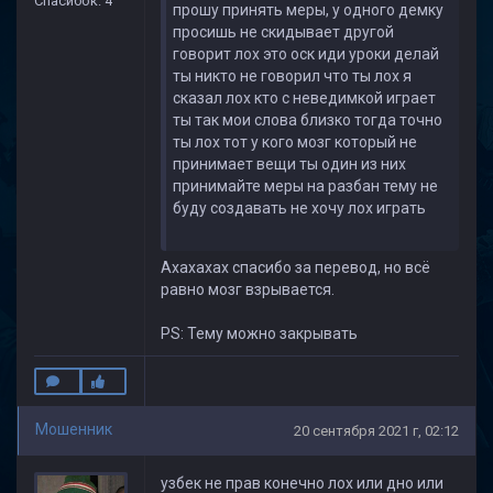
Спасибок: 4
прошу принять меры, у одного демку
просишь не скидывает другой
говорит лох это оск иди уроки делай
ты никто не говорил что ты лох я
сказал лох кто с неведимкой играет
ты так мои слова близко тогда точно
ты лох тот у кого мозг который не
принимает вещи ты один из них
принимайте меры на разбан тему не
буду создавать не хочу лох играть
Ахахахах спасибо за перевод, но всё
равно мозг взрывается.
PS: Тему можно закрывать
Мошенник
20 сентября 2021 г, 02:12
узбек не прав конечно лох или дно или