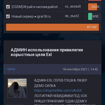
cs_assault
[CSDM] Играй и наслаждайся! © Classic
20/32
de_dust2
Новый сервер ● igrai18.ru
9/32
87/160
АДМИН использование привилегии
корыстные цели Exl
swoy
18 сентября 2021 г, 14:42
АДМИН EXL СЕРЕВ ПУШКА ЛАЗЕР
ДЕМО СИЛКА
https://dropmefiles.com/oAnS4
ЛОЛ ИГРАЙ НЕВИДИМКИ ГЕД ОСК
ПРАШУ ПРИНЯ МИР ОДИН ДЕМКУ
Вечный бан