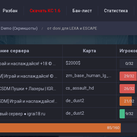
Разбан
Скачать КС 1.6
Бан-лист
Статистика
Demo (Скриншоты)
от doni для LEXA и ESCAPE
/
бытия проекта
ание сервера
Карта
Игроко
$2000$
ай и наслаждайся! +18 © Public
0/32
zm_base_human_lg_new_v2
 Играй и наслаждайся! © Zombie Show
29/32
cs_assault_hd
DM Пушки + Лазеры | IGRAI18.RU ツ █
26/32
de_dust2
DM] Играй и наслаждайся! © Classic
21/32
de_dust2
ый сервер ● igrai18.ru
9/32
85/160