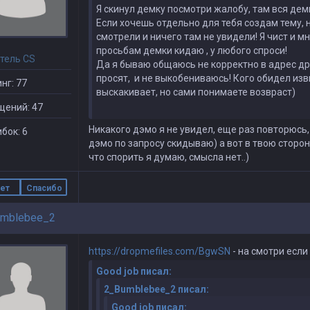
Я скинул демку посмотри жалобу, там вся дем
Если хочешь отдельно для тебя создам тему, н
смотрели и ничего там не увидели! Я чист и мн
просьбам демки кидаю , у любого спроси!
тель CS
Да я бываю общаюсь не корректно в адрес дру
просят, и не выкобениваюсь! Кого обидел из
нг: 77
выскакивает, но сами понимаете возвраст)
щений: 47
Никакого дэмо я не увидел, еще раз повторюсь, 
бок: 6
дэмо по запросу скидываю) а вот в твою сторон
что спорить я думаю, смысла нет..)
ет
Спасибо
mblebee_2
https://dropmefiles.com/BgwSN
- на смотри если
Good job писал:
2_Bumblebee_2 писал:
Good job писал: