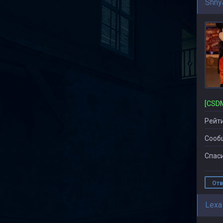
Shny
Рейти
Сооб
Спаси
Отв
Lexa