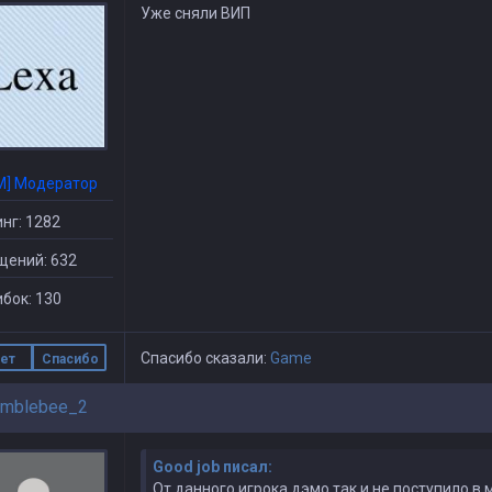
Уже сняли ВИП
M] Модератор
нг: 1282
щений: 632
бок: 130
Спасибо сказали:
Game
ет
Спасибо
mblebee_2
Good job писал:
От данного игрока дэмо так и не поступило в 