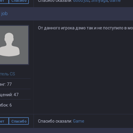
Спасибо сказали:
Good job
,
Shnyaga
,
Game
ет
Спасибо
 job
От данного игрока дэмо так и не поступило в мо
тель CS
нг: 77
щений: 47
бок: 6
Спасибо сказали:
Game
ет
Спасибо