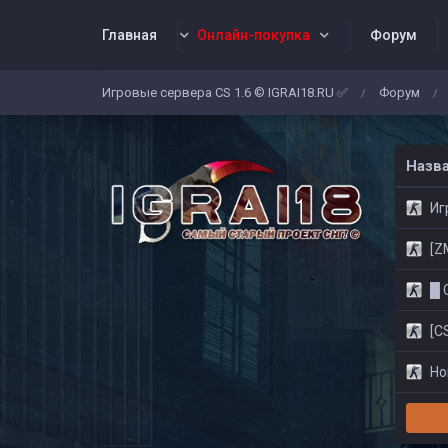
Главная
Онлайн-покупка
Форум
Игровые сервера CS 1.6 © IGRAI18.RU ✅
Форум
/
/
Заявки
Жалобы
Админы
Со
Назв
Игр
[ZM]
█ CS
[CS
Нов