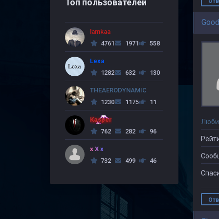
Топ пользователей
Отв
Good
lamkaa
4761
1971
558
Lexa
1282
632
130
THEAERODYNAMIC
1230
1175
11
Kasper
Люби
762
282
96
Рейти
x X x
Сооб
732
499
46
Спаси
Отв