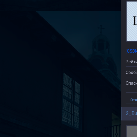
[CSD
Рейти
Сооб
Спаси
Отв
2_Bu