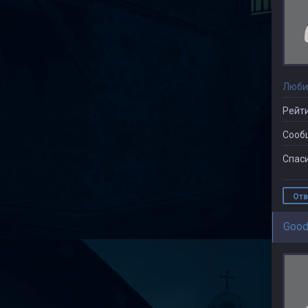
Люби
Рейти
Сооб
Спаси
Отв
Good