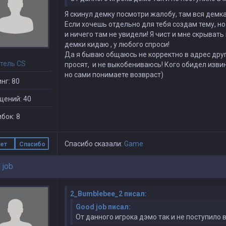
Я скинул демку посмотри жалобу, там вся демка
Если хочешь отдельно для тебя создам тему, но 
и ничего там не увидели! Я чист и мне скрывать 
демки кидаю , у любого спроси!
Да я бываю общаюсь не корректно в адрес други
тель CS
просят, и не выкобениваюсь! Кого обидел изви
но сами понимаете возвраст)
нг: 80
щений: 40
бок: 8
Спасибо сказали:
Game
ет
Спасибо
 job
2_Bumblebee_2 писал:
Good job писал:
От данного игрока дэмо так и не поступило 