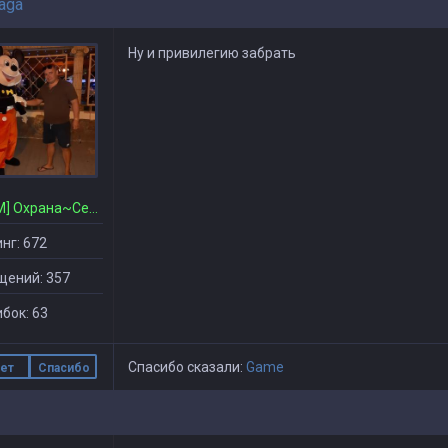
aga
Ну и привилегию забрать
[CSDM] Охрана~Сервера
нг: 672
щений: 357
бок: 63
Спасибо сказали:
Game
ет
Спасибо