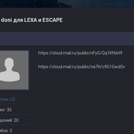
 doni для LEXA и ESCAPE
https://cloud.mail.ru/public/nFyG/Qq1Kf66t9
https://cloud.mail.ru/public/na7H/c9G1GwdSv
тель CS
нг: 35
щений: 20
бок: 3