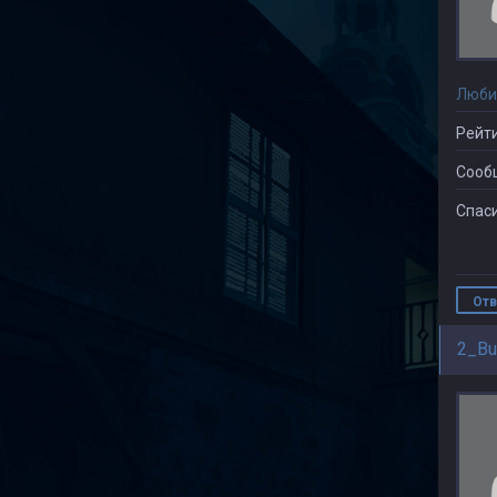
Люби
Рейти
Сооб
Спаси
Отв
2_Bu