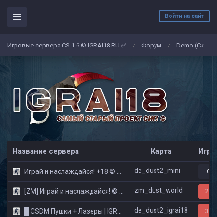
Войти на сайт
Игровые сервера CS 1.6 © IGRAI18.RU ✅
Форум
Demo (Скриншоты)
/
/
Название сервера
Карта
Игро
de_dust2_mini
Играй и наслаждайся! +18 © Public
0/3
zm_dust_world
[ZM] Играй и наслаждайся! © Zombie Show
26/
de_dust2_igrai18
█ CSDM Пушки + Лазеры | IGRAI18.RU ツ █
30/