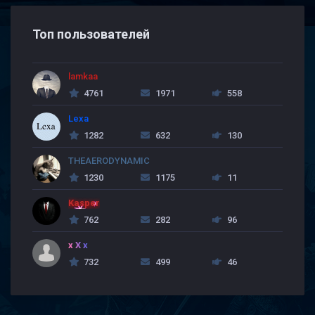
Топ пользователей
lamkaa
4761
1971
558
Lexa
1282
632
130
THEAERODYNAMIC
1230
1175
11
Kasper
762
282
96
x X x
732
499
46