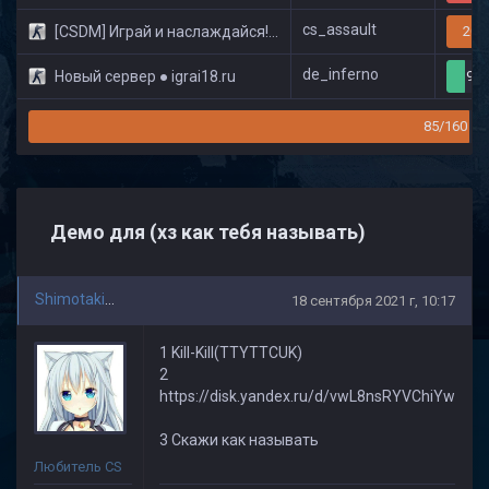
cs_assault
[CSDM] Играй и наслаждайся! © Classic
20/
de_inferno
Новый сервер ● igrai18.ru
9/3
85/160
Демо для (хз как тебя называть)
Shimotakimota Skilzov
18 сентября 2021 г, 10:17
1 Kill-Kill(TTYTTCUK)
2
https://disk.yandex.ru/d/vwL8nsRYVChiYw
3 Скажи как называть
Любитель CS