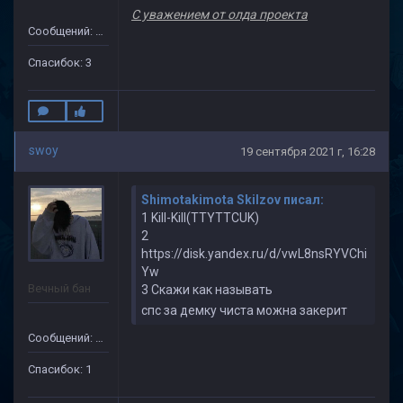
С уважением от олда проекта
Сообщений: 38
Спасибок: 3
swoy
19 сентября 2021 г, 16:28
Shimotakimota Skilzov писал:
1 Kill-Kill(TTYTTCUK)
2
https://disk.yandex.ru/d/vwL8nsRYVChi
Yw
Вечный бан
3 Скажи как называть
спс за демку чиста можна закерит
Сообщений: 69
Спасибок: 1