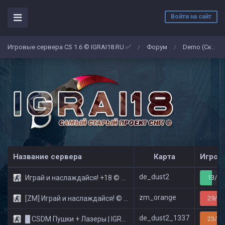
Войти на сайт
Игровые сервера CS 1.6 © IGRAI18.RU ✅
Форум
Demo (Скриншоты)
/
/
Название сервера
Карта
Игрок
de_dust2
Играй и наслаждайся! +18 © Public
13/32
zm_orange
[ZM] Играй и наслаждайся! © Zombie Show
29/32
de_dust2_1337
█ CSDM Пушки + Лазеры | IGRAI18.RU ツ █
23/32