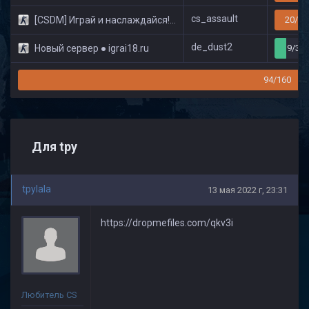
cs_assault
[CSDM] Играй и наслаждайся! © Classic
20/32
de_dust2
Новый сервер ● igrai18.ru
9/32
94/160
Для tpy
tpylala
13 мая 2022 г, 23:31
https://dropmefiles.com/qkv3i
Любитель CS