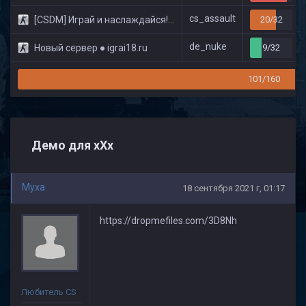
cs_assault
[CSDM] Играй и наслаждайся! © Classic
20/32
de_nuke
Новый сервер ● igrai18.ru
9/32
101/160
Демо для хХх
Myxa
18 сентября 2021 г, 01:17
https://dropmefiles.com/3D8Nh
Любитель CS