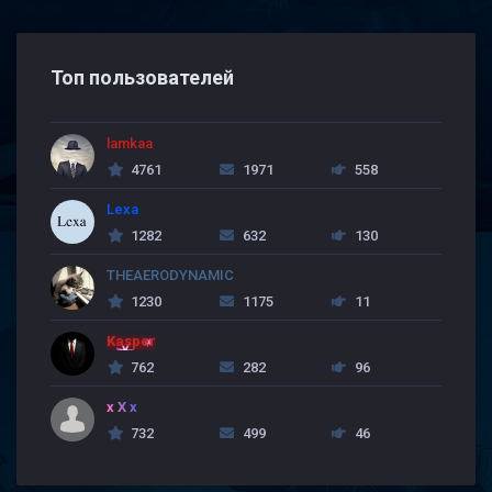
Топ пользователей
lamkaa
4761
1971
558
Lexa
1282
632
130
THEAERODYNAMIC
1230
1175
11
Kasper
762
282
96
x X x
732
499
46