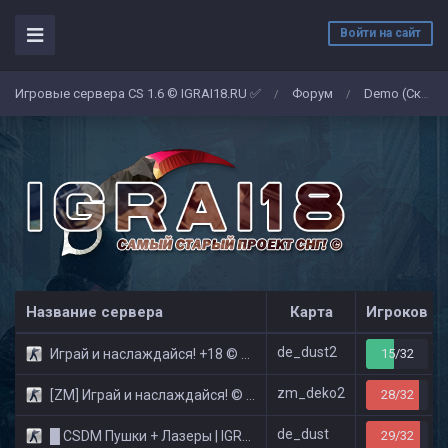
Войти на сайт
Игровые сервера CS 1.6 © IGRAI18.RU ✅
Форум
Demo (Скриншоты)
/
/
Название сервера
Карта
Игроков
de_dust2
Играй и наслаждайся! +18 © Public
15/32
zm_deko2
[ZM] Играй и наслаждайся! © Zombie Show
28/32
de_dust
█ CSDM Пушки + Лазеры | IGRAI18.RU ツ █
29/32