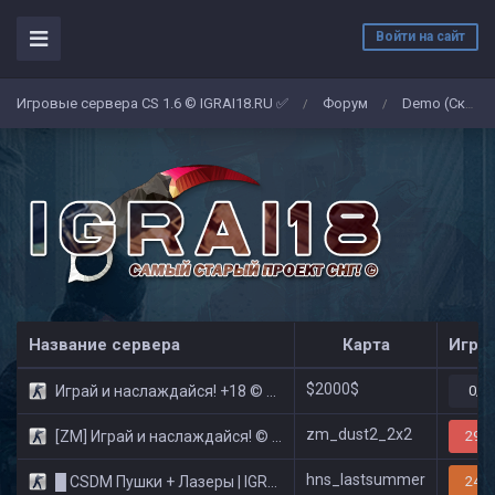
Войти на сайт
Игровые сервера CS 1.6 © IGRAI18.RU ✅
Форум
Demo (Скриншоты)
/
/
Название сервера
Карта
Игро
$2000$
Играй и наслаждайся! +18 © Public
0/3
zm_dust2_2x2
[ZM] Играй и наслаждайся! © Zombie Show
29/3
hns_lastsummer
█ CSDM Пушки + Лазеры | IGRAI18.RU ツ █
24/3