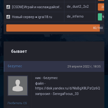
de_dust2_2x2
[CSDM] Играй и наслаждайся! © Classic
20/3
de_inferno
Новый сервер ● igrai18.ru
9/3
82/160
бывает
6ezymec
29 апреля 2022 г, 18:35
ник - 6ezymec
файл -
https://disk.yandex.ru/d/NlsBgX8LPzQz6Q
запросил - SeregaFocus_33
Любитель CS