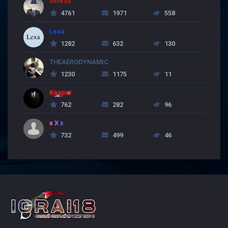
lamkaa
4761
1971
558
Lexa
1282
632
130
THEAERODYNAMIC
1230
1175
11
Kasper
762
282
96
x X x
732
499
46