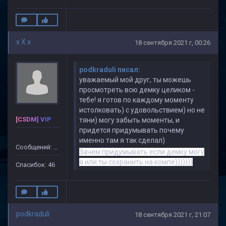
x X x
18 сентября 2021 г, 00:26
podkraduli писал:
уважаемый мой друг, ты можешь
просмотреть всю демку целиком -
тебе! я готов по каждому моменту
истолковать) с удовольствием) но не
[CSDM] VIP
тяни) могу забыть моменты, и
придется придумывать почему
именно там я так сделал)
Сообщений: 499
Зачем придумывать если демку могу
я или ты сохранить на компе)))))))
Спасибок: 46
podkraduli
18 сентября 2021 г, 21:07