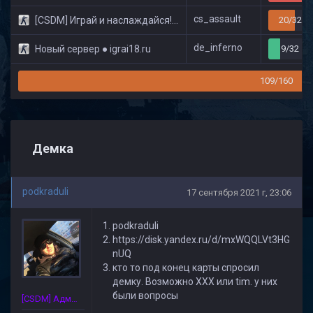
cs_assault
[CSDM] Играй и наслаждайся! © Classic
20/32
de_inferno
Новый сервер ● igrai18.ru
9/32
109/160
Демка
podkraduli
17 сентября 2021 г, 23:06
podkraduli
https://disk.yandex.ru/d/mxWQQLVt3HG
nUQ
кто то под конец карты спросил
демку. Возможно ХХХ или tim. у них
были вопросы
[CSDM] Администратор