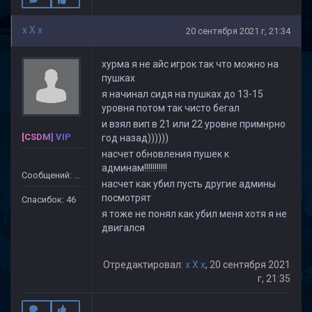
x X x
20 сентября 2021 г, 21:34
хурма я не айс игрок так что можно на
пушках
я начинал сидя на пушках до 13-15
уровня потом так чисто бегал
и взял вип в 21 или 22 уровне примнрно
[CSDM] VIP
год назад))))))
насчет обновления пушек к
админам!!!!!!!!!!!
Сообщений: 499
насчет как убил пусть другие админы
посмотрят
Спасибок: 46
я тоже не понял как убил меня хотя я не
двигался
Отредактировал:
x X x
, 20 сентября 2021
г, 21:35