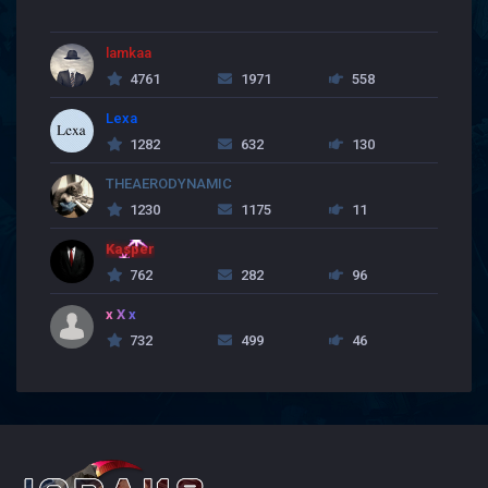
lamkaa
4761
1971
558
Lexa
1282
632
130
THEAERODYNAMIC
1230
1175
11
Kasper
762
282
96
x X x
732
499
46