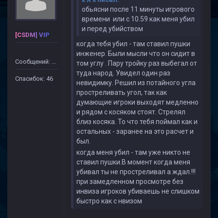
обьясни после 11 минуты игрового
времени или с 10.59 как меня убил
и перед убийством
[CSDM] VIP
когда тебя убил - там ставил пушки
инженер. Были мысли что он сидит в
Сообщений: 499
том углу . Пару тройку раз выбегал от
туда народ. Увидел один раз
Спасибок: 46
невидимку. Решил из потайного угла
простреливать угол, так как
думающие игроки выходят медленно
и рядом с косяком стоят. Стрелял
близ косяка. То что тебя поймал как и
остальных - заранее на это расчет и
был.
когда меня убил - там уже никто не
ставил пушки.В момент когда меня
убивал ты не простреливал а ждал.!!!
при замедленном просмотре без
инвиза игроков убиваешь не слишком
быстро как с нвизом