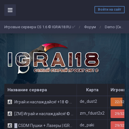
Войти на сайт
Игровые сервера CS 1.6 © IGRAI18.RU ✅
Форум
Demo (Скриншоты)
/
/
Название сервера
Карта
Игроков
de_dust2
Играй и наслаждайся! +18 © Public
22/32
zm_fdust2x2
[ZM] Играй и наслаждайся! © Zombie Show
29/32
de_paki
█ CSDM Пушки + Лазеры | IGRAI18.RU ツ █
29/32