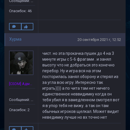
Сообщений: 499
Спасибок: 46
Хурма
20 сентября 2021 г, 12:52
чист. но эта прокачка пушек до 4 на 3
минуте игры с 5-6 фрагами . и занял
высоту что не добраться это конечно
перебор. Ну и игра вся на этом
посторилась занял оборону и стерял из
за угла всю игру. Интересно так
[CSDM] Администратор
играть)))) а по чита там нет ничего
единственное неввидимку когда он
Сообщений: 15
тебя убил я в замедленном смотрел вот
я в упор тебя не вижу. а так он там
Спасибок: 2
обычных игроков щелкал. Может видит
неведимку лучше но вх точно нет