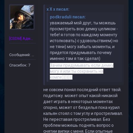
x X x писал:
podkraduli писал:
уважаемый мой друг, ты можешь
просмотреть всю демку целиком -
тебе! я готов по каждому моменту
[CSDM] Администратор
истолковать) с удовольствием) но
не тяни) могу забыть моменты, и
придется придумывать почему
Сообщений: 172
именно там я так сделал)
Спасибок: 7
Зачем придумывать если демку
могу я или ты сохранить на
компе)))))))
не совсем понял последний ответ твой.
подитожу. может опыт какой никакой
дает играть в некоторых моментах
спорно, может от безделья пока курил
кальян стоял с том углу и простреливал.
Не переставая простреливал. Без
проблем можешь поднять вопрос о
снятии випки с меня. Если опытные