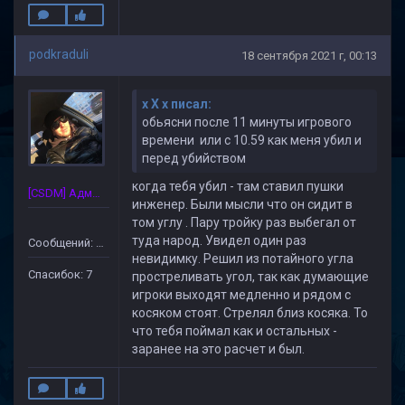
podkraduli
18 сентября 2021 г, 00:13
x X x писал:
обьясни после 11 минуты игрового
времени или с 10.59 как меня убил и
перед убийством
когда тебя убил - там ставил пушки
[CSDM] Администратор
инженер. Были мысли что он сидит в
том углу . Пару тройку раз выбегал от
туда народ. Увидел один раз
Сообщений: 172
невидимку. Решил из потайного угла
Спасибок: 7
простреливать угол, так как думающие
игроки выходят медленно и рядом с
косяком стоят. Стрелял близ косяка. То
что тебя поймал как и остальных -
заранее на это расчет и был.