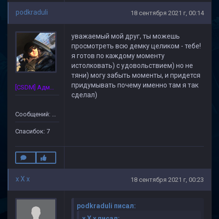
podkraduli
18 сентября 2021 г, 00:14
уважаемый мой друг, ты можешь
просмотреть всю демку целиком - тебе!
я готов по каждому моменту
истолковать) с удовольствием) но не
тяни) могу забыть моменты, и придется
придумывать почему именно там я так
[CSDM] Администратор
сделал)
Сообщений: 172
Спасибок: 7
x X x
18 сентября 2021 г, 00:23
podkraduli писал:
x X x писал: