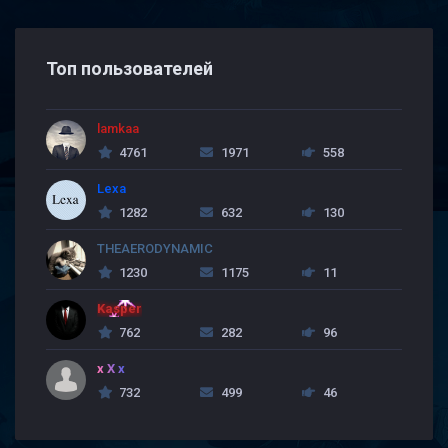
Топ пользователей
lamkaa
4761
1971
558
Lexa
1282
632
130
THEAERODYNAMIC
1230
1175
11
Kasper
762
282
96
x X x
732
499
46