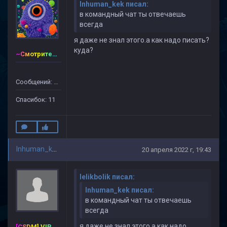
Inhuman_kek писал:
в командный чат ты отвечаешь
всегда
я даже не знал этого.а как надо писать?
куда?
~Смотритель~CSDM ©
Сообщений: 65
Спасибок: 11
Inhuman_kek
20 апреля 2022 г, 19:43
lelikbolik писал:
Inhuman_kek писал:
в командный чат ты отвечаешь
всегда
я даже не знал этого.а как надо
[CSDM] VIP-PREMIUM