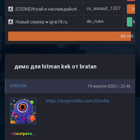
cs_assault_1337
[CSDM] Играй и наслаждайся! © Classic
20/3
de_nuke
Новый сервер ● igrai18.ru
9/3
83/160
демо для hitman kek от bratan
lelikbolik
19 апреля 2022 г, 22:46
https://dropmefiles.com/EmvRa
~Смотритель~CSDM ©