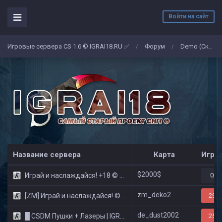
Войти на сайт
Игровые сервера CS 1.6 © IGRAI18.RU ✅
Форум
Demo (Скриншоты)
/
/
Название сервера
Карта
Игро
$2000$
Играй и наслаждайся! +18 © Public
0/3
zm_deko2
[ZM] Играй и наслаждайся! © Zombie Show
29/3
de_dust2002
█ CSDM Пушки + Лазеры | IGRAI18.RU ツ █
25/3