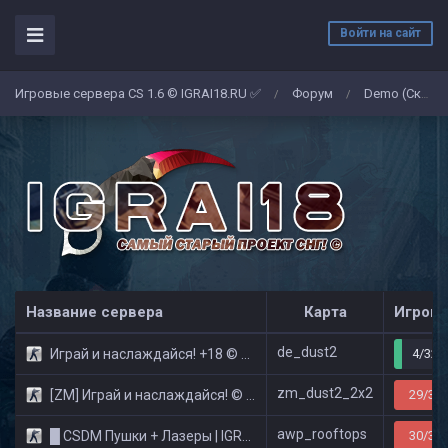
Войти на сайт
Игровые сервера CS 1.6 © IGRAI18.RU ✅
Форум
Demo (Скриншоты)
/
/
Название сервера
Карта
Игроко
de_dust2
Играй и наслаждайся! +18 © Public
4/32
zm_dust2_2x2
[ZM] Играй и наслаждайся! © Zombie Show
29/32
awp_rooftops
█ CSDM Пушки + Лазеры | IGRAI18.RU ツ █
30/32