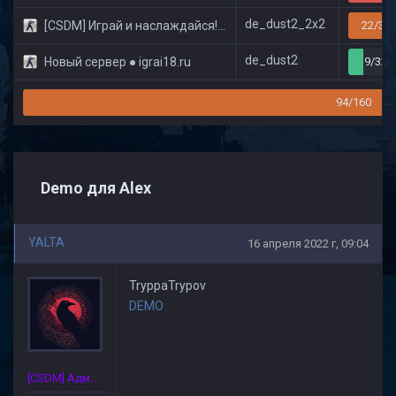
de_dust2_2x2
[CSDM] Играй и наслаждайся! © Classic
22/32
de_dust2
Новый сервер ● igrai18.ru
9/32
94/160
Demo для Alex
YALTA
16 апреля 2022 г, 09:04
TryppaTrypov
DEMO
[CSDM] Администратор