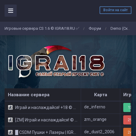
Войти на сайт
Игровые сервера CS 1.6 © IGRAI18.RU ✅
Форум
Demo (Скриншоты)
/
/
Название сервера
Карта
Игро
de_inferno
Играй и наслаждайся! +18 © Public
13/3
zm_orange
[ZM] Играй и наслаждайся! © Zombie Show
29/3
de_dust2_2006
█ CSDM Пушки + Лазеры | IGRAI18.RU ツ █
24/3