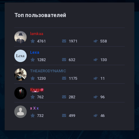
Топ пользователей
lamkaa
4761
1971
558
Lexa
1282
632
130
THEAERODYNAMIC
1230
1175
11
Kasper
762
282
96
x X x
732
499
46