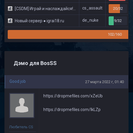
cs_assault
[CSDM] Играй и наслаждайся! © Classic
20/32
de_nuke
Новый сервер ● igrai18.ru
9/32
102/160
Дэмо для BosSS
Good job
27 марта 2022 г, 01:40
https://dropmefiles.com/xZeUb
https://dropmefiles.com/lkLZp
Любитель CS