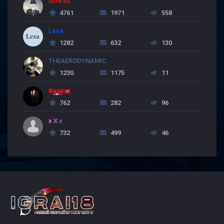
lamkaa
4761
1971
558
Lexa
1282
632
130
THEAERODYNAMIC
1230
1175
11
Kasper
762
282
96
x X x
732
499
46