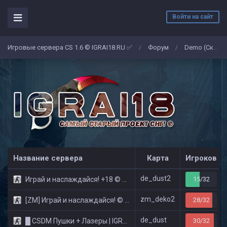
Войти на сайт
Игровые сервера CS 1.6 © IGRAI18.RU ✅
Форум
Demo (Скриншоты)
/
/
Название сервера
Карта
Игроков
de_dust2
Играй и наслаждайся! +18 © Public
15/32
zm_deko2
[ZM] Играй и наслаждайся! © Zombie Show
28/32
de_dust
█ CSDM Пушки + Лазеры | IGRAI18.RU ツ █
30/32