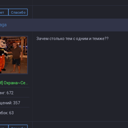
ет
Спасибо
aga
Зачем столько тем с одним и темже??
[CSDM] Охрана~Сервера
нг: 672
щений: 357
бок: 63