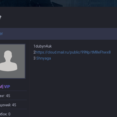
?
er
1dubyn4uk
2
https://cloud.mail.ru/public/99Np/tM8eFhwx8
3
Shnyaga
M] VIP
нг: 45
щений: 45
бок: 0