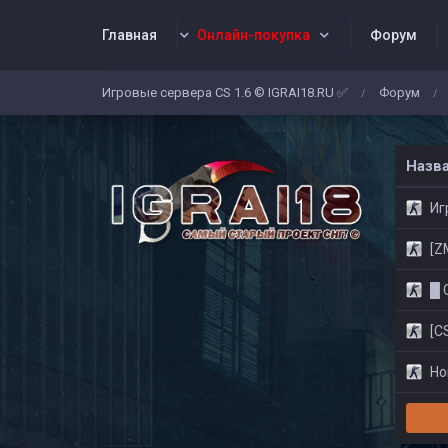
Главная
Онлайн-покупка
Форум
Игровые сервера CS 1.6 © IGRAI18.RU ✅
Форум
/
/
Заявки
Жалобы
Админы
Со
Назв
Игр
[ZM]
█ CS
[CS
Нов