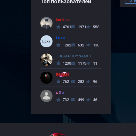
Топ пользователей
Отв
lamkaa
4761
1971
558
Lexa
1282
632
130
THEAERODYNAMIC
1230
1175
11
Kasper
762
282
96
x X x
732
499
46