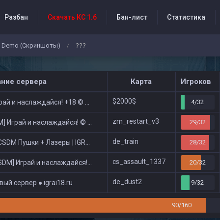
Разбан
Скачать КС 1.6
Бан-лист
Статистика
Demo (Скриншоты)
???
/
бытия проекта
ание сервера
Карта
Игроков
$2000$
ай и наслаждайся! +18 © Public
4/32
zm_restart_v3
 Играй и наслаждайся! © Zombie Show
29/32
de_train
DM Пушки + Лазеры | IGRAI18.RU ツ █
28/32
cs_assault_1337
DM] Играй и наслаждайся! © Classic
20/32
de_dust2
ый сервер ● igrai18.ru
9/32
90/160