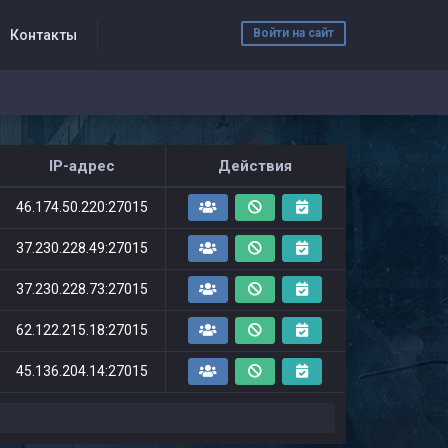
Войти на сайт
Контакты
IP-адрес
Действия
46.174.50.220:27015
37.230.228.49:27015
37.230.228.73:27015
62.122.215.18:27015
45.136.204.14:27015