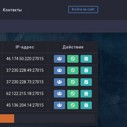
Войти на сайт
Контакты
IP-адрес
Действия
46.174.50.220:27015
37.230.228.49:27015
37.230.228.73:27015
62.122.215.18:27015
45.136.204.14:27015