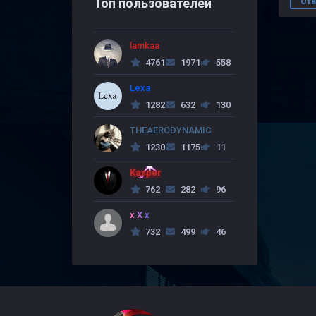
Топ пользователей
Отв
lamkaa
4761
1971
558
Lexa
1282
632
130
THEAERODYNAMIC
1230
1175
11
Kasper
762
282
96
x X x
732
499
46