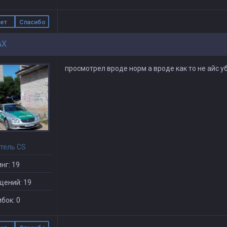
ет
Спасибо
AX
просмотрел вроде норм а вроде как то не айс у
тель CS
нг: 19
щений: 19
бок: 0