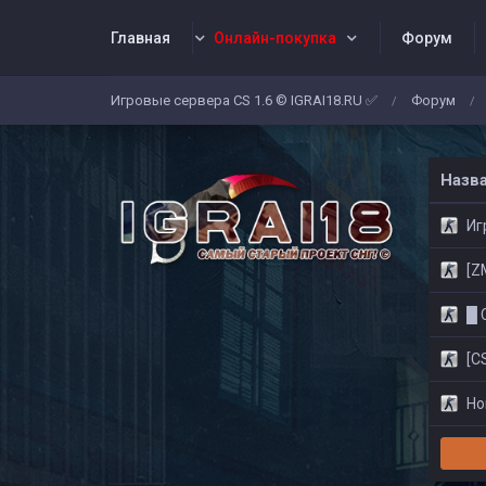
Главная
Онлайн-покупка
Форум
Игровые сервера CS 1.6 © IGRAI18.RU ✅
Форум
/
/
Заявки
Жалобы
Админы
Со
Назв
Игр
[ZM]
█ CS
[CS
Нов