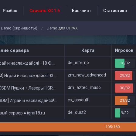
Разбан
Скачать КС 1.6
Бан-лист
Статистика
Demo (Скриншоты)
Demo для СТРАХ
/
бытия проекта
ание сервера
Карта
Игроков
de_inferno
ай и наслаждайся! +18 © Public
16/32
zm_new_advanced
 Играй и наслаждайся! © Zombie Show
29/32
dm_aztec_maso
DM Пушки + Лазеры | IGRAI18.RU ツ █
30/32
cs_assault
DM] Играй и наслаждайся! © Classic
21/32
de_dust2
ый сервер ● igrai18.ru
9/32
105/160