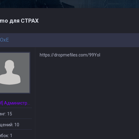
mo для СТРАХ
FOxE
https://dropmefiles.com/99YoI
[CSDM] Администратор
нг: 15
щений: 10
бок: 1