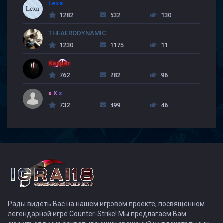
Lexa
1282
632
130
THEAERODYNAMIC
1230
1175
11
Kasper
762
282
96
x X x
732
499
46
Рады видеть Вас на нашем игровом проекте, посвящённом
легендарной игре Counter-Strike! Мы предлагаем Вам