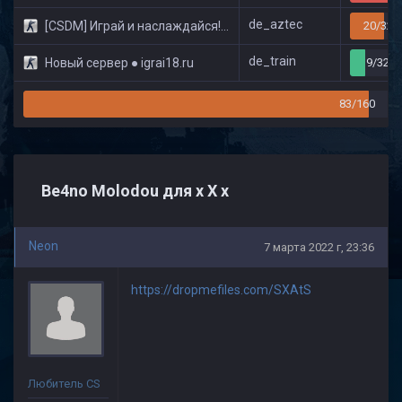
de_aztec
[CSDM] Играй и наслаждайся! © Classic
20/32
de_train
Новый сервер ● igrai18.ru
9/32
83/160
Be4no Molodou для x X x
Neon
7 марта 2022 г, 23:36
https://dropmefiles.com/SXAtS
Любитель CS