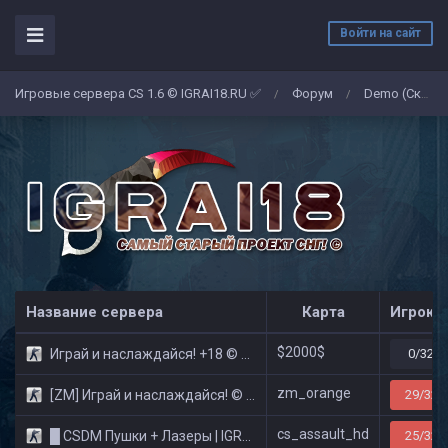
Войти на сайт
Игровые сервера CS 1.6 © IGRAI18.RU ✅
Форум
Demo (Скриншоты)
/
/
Название сервера
Карта
Игроко
$2000$
Играй и наслаждайся! +18 © Public
0/32
zm_orange
[ZM] Играй и наслаждайся! © Zombie Show
29/32
cs_assault_hd
█ CSDM Пушки + Лазеры | IGRAI18.RU ツ █
25/32