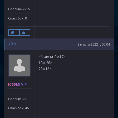
Сообщений: 5
Спасибок: 0
x X x
8 марта 2022 г, 00:04
обьясни 9м17с
10м 28с
28м16с
[CSDM] VIP
Сообщений: 499
Спасибок: 46