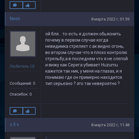
Neon
8 марта 2022 г, 01:59
ой бля... то-есть я должен обьяснить
почему в первом случае когда
невидимка стреляет с ак видно огонь,
во втором случае что я плохо контролю
стрельбу,а в последнем что я не слепой
и вижу как Серега убивает Huzumu
Любитель CS
кажется так ник, у меня на глазах, и я
понимаю где он примерно находится.
Сообщений: 5
тип серьезно ? это так невероятно ?
Спасибок: 0
x X x
8 марта 2022 г, 11:48