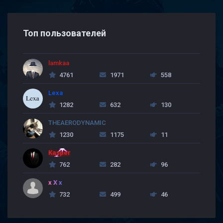
Топ пользователей
lamkaa
4761
1971
558
Lexa
1282
632
130
THEAERODYNAMIC
1230
1175
11
Kasper
762
282
96
x X x
732
499
46