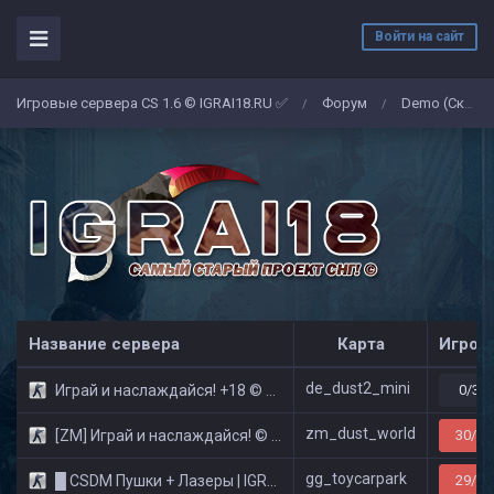
Войти на сайт
Игровые сервера CS 1.6 © IGRAI18.RU ✅
Форум
Demo (Скриншоты)
/
/
Название сервера
Карта
Игрок
de_dust2_mini
Играй и наслаждайся! +18 © Public
0/32
zm_dust_world
[ZM] Играй и наслаждайся! © Zombie Show
30/32
gg_toycarpark
█ CSDM Пушки + Лазеры | IGRAI18.RU ツ █
29/32