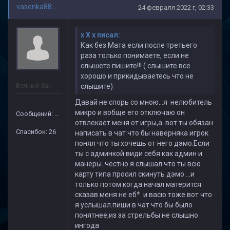
vasenka88888
24 февраля 2022 г, 02:33
x X x писал:
Как без Мата если после третьего
раза только понимаете, если не
слышете пишите!!! ( слышите все
хорошо и прикидываетесь что не
Вечный бан
слышите)
Давай не спорь со мною...я нелюбитель
микро и вобще его отключаю он
Сообщений: 31
отвлекает меня от игры,а вот ты обязан
Спасибок: 26
написать в чат что бы наверняка игрок
понял что ты хочешь от него дэмо.Если
ты с админкой види себя как админ и
манеры..честно я слышал что ты всю
карту типа просил скинуть дэмо ...и
только потом когда начал матерится
сказав меня не еб* и васю тоже вот что
я услышал.пиши в чат что бы было
понятнее,из за стрельбы не слышно
ингода