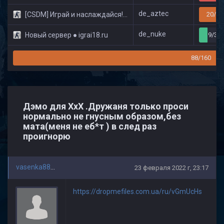
de_aztec
[CSDM] Играй и наслаждайся! © Classic
20/32
de_nuke
Новый сервер ● igrai18.ru
9/32
88/160
Дэмо для ХхХ .Дружаня только проси
нормально не гнусным образом,без
мата(меня не еб*т ) в след раз
проигнорю
vasenka88888
23 февраля 2022 г, 23:17
https://dropmefiles.com.ua/ru/vGmUcHs