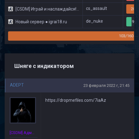
cs_assault
[CSDM] Играй и наслаждайся! © Classic
20/3
de_nuke
Новый сервер ● igrai18.ru
9/3
103/160
Шняге c индикатором
ADEPT
23 февраля 2022 г, 21:45
https://dropmefiles.com/7iaAz
[CSDM] Администратор