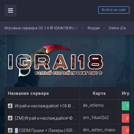
Войти на сайт
Игровые сервера CS 1.6 © IGRAI18.RU ✅
Форум
Demo (Скриншоты)
/
/
Название сервера
Карта
Игро
de_inferno
Играй и наслаждайся! +18 © Public
16/3
zm_fdust2x2
[ZM] Играй и наслаждайся! © Zombie Show
29/3
dm_aztec_maso
█ CSDM Пушки + Лазеры | IGRAI18.RU ツ █
29/3