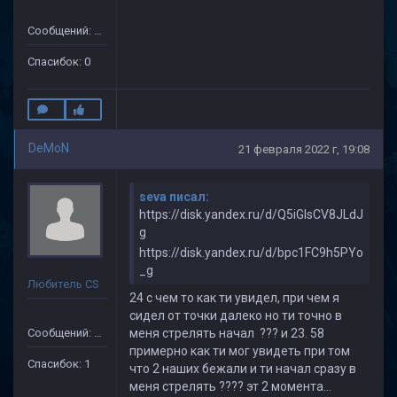
Сообщений: 49
Спасибок: 0
DeMoN
21 февраля 2022 г, 19:08
seva писал:
https://disk.yandex.ru/d/Q5iGlsCV8JLdJ
g
https://disk.yandex.ru/d/bpc1FC9h5PYo
_g
Любитель CS
24 с чем то как ти увидел, при чем я
сидел от точки далеко но ти точно в
Сообщений: 24
меня стрелять начал ??? и 23. 58
примерно как ти мог увидеть при том
Спасибок: 1
что 2 наших бежали и ти начал сразу в
меня стрелять ???? эт 2 момента...