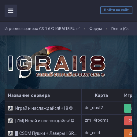
Войти на сайт
Игровые сервера CS 1.6 © IGRAI18.RU ✅
Форум
Demo (Скриншоты)
/
/
Название сервера
Карта
Игро
de_dust2
Играй и наслаждайся! +18 © Public
12/3
zm_4rooms
[ZM] Играй и наслаждайся! © Zombie Show
29/3
de_cold
█ CSDM Пушки + Лазеры | IGRAI18.RU ツ █
22/3