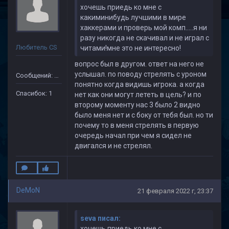
хочешь приедь ко мне с
какиминибудь лучшими в мире
хаккерами и проверь мой комп.....я ни
разу никогда не скачивал и не играл с
Любитель CS
читами!мне это не интересно!
вопрос был в другом. ответ на него не
услышал. по поводу стрелять с уроном
Сообщений: 24
понятно когда видишь игрока. а когда
Спасибок: 1
нет как они могут лететь в цель? и по
второму моменту нас 3 было 2 видно
было меня нет и с боку от тебя был. но ти
почему то в меня стрелять в первую
очередь начал при чем я сидел не
двигался и не стрелял.
DeMoN
21 февраля 2022 г, 23:37
seva писал:
хочешь приедь ко мне с