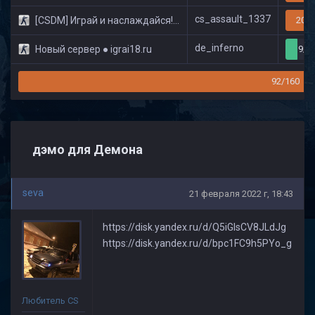
cs_assault_1337
[CSDM] Играй и наслаждайся! © Classic
20/3
de_inferno
Новый сервер ● igrai18.ru
9/3
92/160
дэмо для Демона
seva
21 февраля 2022 г, 18:43
https://disk.yandex.ru/d/Q5iGlsCV8JLdJg
https://disk.yandex.ru/d/bpc1FC9h5PYo_g
Любитель CS