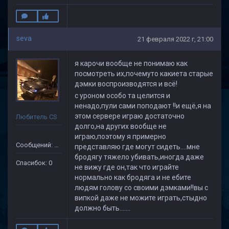
seva
21 февраля 2022 г, 21:00
я карочи вообще не понимаю как
посмотреть их,почемуто какиета старые
дэмки воспроизводятся и всё!
с уроном особо та целится и
ненадо,пули сами поподают !!и ещё,я на
этом сервере играю достаточно
Любитель CS
долго,на других вообще не
играю,поэтому я примерно
Сообщений: 49
представляю где могут сидеть....мне
бродягу тяжело убивать,иногда даже
Спасибок: 0
не вижу где он,так что играйте
нормально как бродяга и не ебите
людям голову со своими дэмками!!вы с
випкой даже не можите играть,стыдно
должно быть.......