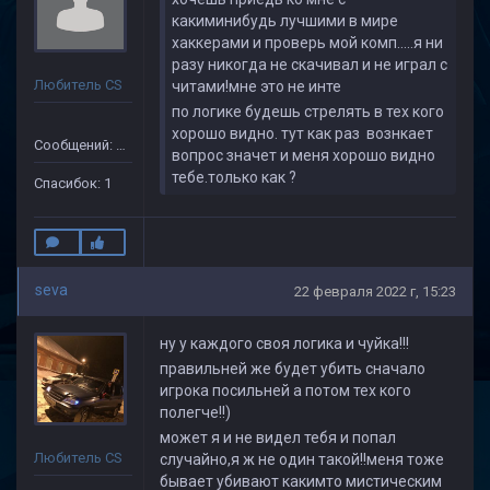
какиминибудь лучшими в мире
хаккерами и проверь мой комп.....я ни
разу никогда не скачивал и не играл с
Любитель CS
читами!мне это не инте
по логике будешь стрелять в тех кого
хорошо видно. тут как раз вознкает
Сообщений: 24
вопрос значет и меня хорошо видно
тебе.только как ?
Спасибок: 1
seva
22 февраля 2022 г, 15:23
ну у каждого своя логика и чуйка!!!
правильней же будет убить сначало
игрока посильней а потом тех кого
полегче!!)
может я и не видел тебя и попал
Любитель CS
случайно,я ж не один такой!!меня тоже
бывает убивают какимто мистическим