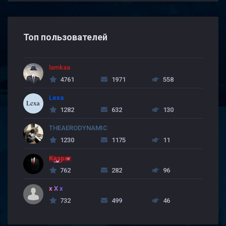
Топ пользователей
lamkaa
4761
1971
558
Lexa
1282
632
130
THEAERODYNAMIC
1230
1175
11
Kasper
762
282
96
x X x
732
499
46