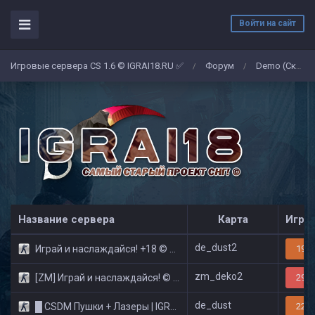
Войти на сайт
Игровые сервера CS 1.6 © IGRAI18.RU ✅
Форум
Demo (Скриншоты)
/
/
Название сервера
Карта
Игро
de_dust2
Играй и наслаждайся! +18 © Public
19/3
zm_deko2
[ZM] Играй и наслаждайся! © Zombie Show
29/3
de_dust
█ CSDM Пушки + Лазеры | IGRAI18.RU ツ █
22/3