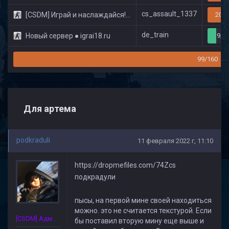
cs_assault_1337
[CSDM] Играй и наслаждайся! © Classic
20/3
de_train
Новый сервер ● igrai18.ru
9/3
99/160
Для артема
podkraduli
11 февраля 2022 г, 11:10
https://dropmefiles.com/74Zcs
подкрадули
пысы, на первой мине своей находиться
можно. это не считается текстурой. Если
[CSDM] Администратор
бы поставил вторую мину еще выше и