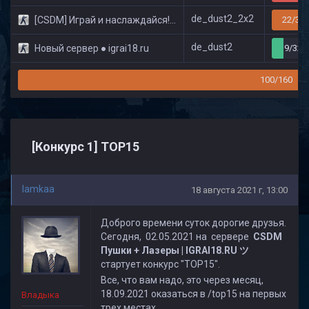
de_dust2_2x2
[CSDM] Играй и наслаждайся! © Classic
22/32
de_dust2
Новый сервер ● igrai18.ru
9/32
100/160
[Конкурс 1] TOP15
lamkaa
18 августа 2021 г, 13:00
Доброго времени суток дорогие друзья.
Сегодня, 02.05.2021 на сервере
CSDM
Пушки + Лазеры | IGRAI18.RU ツ
стартует конкурс "TOP15".
Все, что вам надо, это через месяц,
18.09.2021 оказаться в /top15 на первых
Владыка
трех местах.