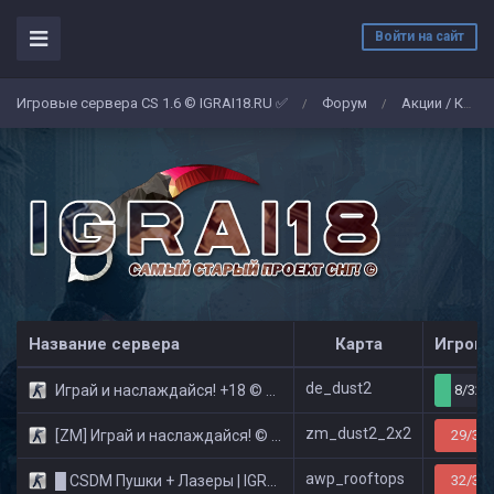
Войти на сайт
Игровые сервера CS 1.6 © IGRAI18.RU ✅
Форум
Акции / Конкурсы
/
/
Название сервера
Карта
Игроко
de_dust2
Играй и наслаждайся! +18 © Public
8/32
zm_dust2_2x2
[ZM] Играй и наслаждайся! © Zombie Show
29/32
awp_rooftops
█ CSDM Пушки + Лазеры | IGRAI18.RU ツ █
32/32