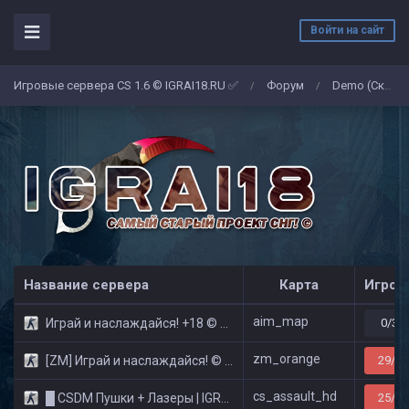
Войти на сайт
Игровые сервера CS 1.6 © IGRAI18.RU ✅
Форум
Demo (Скриншоты)
/
/
Название сервера
Карта
Игрок
aim_map
Играй и наслаждайся! +18 © Public
0/32
zm_orange
[ZM] Играй и наслаждайся! © Zombie Show
29/32
cs_assault_hd
█ CSDM Пушки + Лазеры | IGRAI18.RU ツ █
25/32