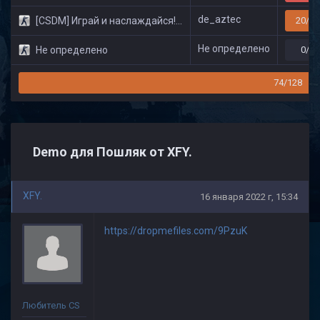
de_aztec
[CSDM] Играй и наслаждайся! © Classic
20/32
Не определено
Не определено
0/0
74/128
Demo для Пошляк от XFY.
XFY.
16 января 2022 г, 15:34
https://dropmefiles.com/9PzuK
Любитель CS