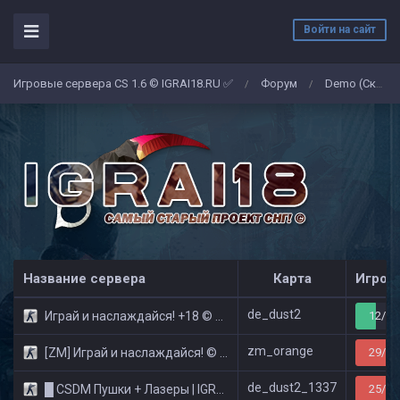
Войти на сайт
Игровые сервера CS 1.6 © IGRAI18.RU ✅
Форум
Demo (Скриншоты)
/
/
Название сервера
Карта
Игрок
de_dust2
Играй и наслаждайся! +18 © Public
12/32
zm_orange
[ZM] Играй и наслаждайся! © Zombie Show
29/32
de_dust2_1337
█ CSDM Пушки + Лазеры | IGRAI18.RU ツ █
25/32