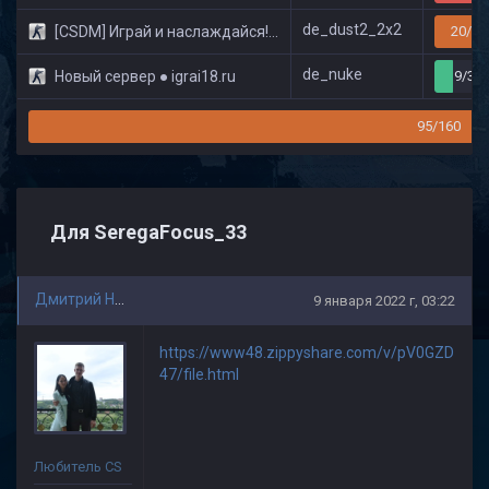
de_dust2_2x2
[CSDM] Играй и наслаждайся! © Classic
20/32
de_nuke
Новый сервер ● igrai18.ru
9/32
95/160
Для SeregaFocus_33
Дмитрий Никитин
9 января 2022 г, 03:22
https://www48.zippyshare.com/v/pV0GZD
47/file.html
Любитель CS