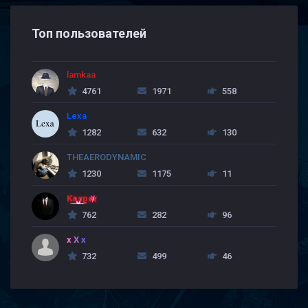
Топ пользователей
lamkaa
4761
1971
558
Lexa
1282
632
130
THEAERODYNAMIC
1230
1175
11
Kasper
762
282
96
x X x
732
499
46