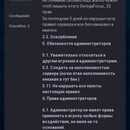
Не понимаю сколько ещо жалоб нужно
чтоб лишыть етого SeregaFocus_33
прав.
Сообщений: 59
За последние 5 дней он нарушыл кучу
правил сервера и все без наказано а
Спасибок: 2
именно
2.2. Оскорбления
5. Обязанности администраторов
5.1. Уважительно относиться к
другим игрокам и администраторам.
5.3. Следить за наполняемостью
сервера.(ночю итак наполняемость
никакая а тут бан )
5.11. Не нарушать все пункты
настоящих правил.
6. Права администраторов
6.1. Администратор не имеет права
применять к игроку любые формы
воздействия, не имея на то
оснований.