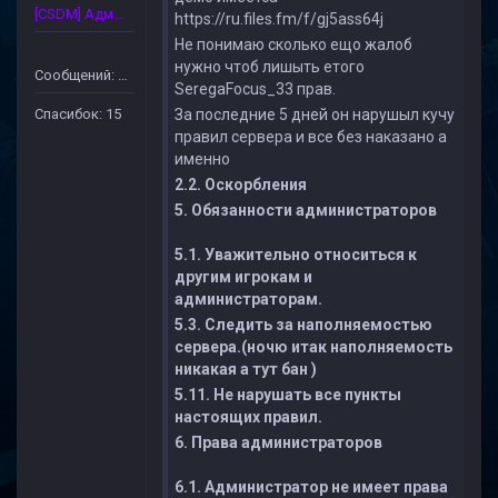
[CSDM] Администратор
https://ru.files.fm/f/gj5ass64j
Не понимаю сколько ещо жалоб
нужно чтоб лишыть етого
Сообщений: 89
SeregaFocus_33 прав.
Спасибок: 15
За последние 5 дней он нарушыл кучу
правил сервера и все без наказано а
именно
2.2. Оскорбления
5. Обязанности администраторов
5.1. Уважительно относиться к
другим игрокам и
администраторам.
5.3. Следить за наполняемостью
сервера.(ночю итак наполняемость
никакая а тут бан )
5.11. Не нарушать все пункты
настоящих правил.
6. Права администраторов
6.1. Администратор не имеет права