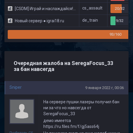
cs_assault
[CSDM] Играй и наслаждайся! © Classic
20/32
de_train
Новый сервер ● igrai18.ru
9/32
93/160
Очередная жалоба на SeregaFocus_33
за бан навсегда
Sniper
9 января 2022 г, 00:06
На сервере пушки лазеры получил бан
ни за что но навсегда от
SeregaFocus_33
демо имеетса
https://ru.files.fm/f/gj5ass64j
Любитель CS