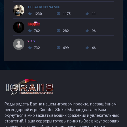
THEAERODYNAMIC
1230
1175
11
Kasper
762
282
96
x X x
732
499
46
Рады видеть Вас на нашем игровом проекте, посвящённом
легендарной игре Counter-Strike! Мы предлагаем Вам
окунуться в мир захватывающих сражений и увлекательных
стратегий. Наши серверы готовы принять Вас в круг хороших
игроков, где каждый сможет проявить свои навыки и