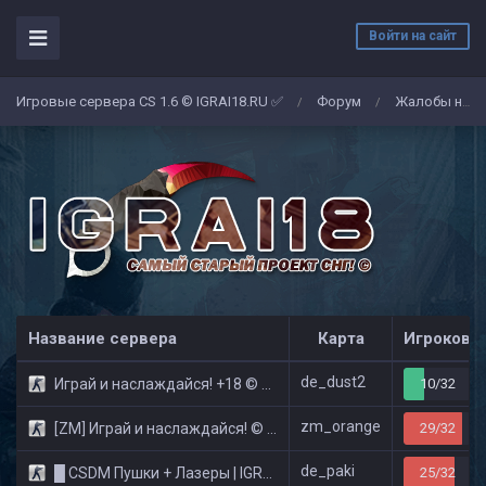
Войти на сайт
Игровые сервера CS 1.6 © IGRAI18.RU ✅
Форум
Жалобы на админов/игроков
/
/
Название сервера
Карта
Игроков
de_dust2
Играй и наслаждайся! +18 © Public
10/32
zm_orange
[ZM] Играй и наслаждайся! © Zombie Show
29/32
de_paki
█ CSDM Пушки + Лазеры | IGRAI18.RU ツ █
25/32