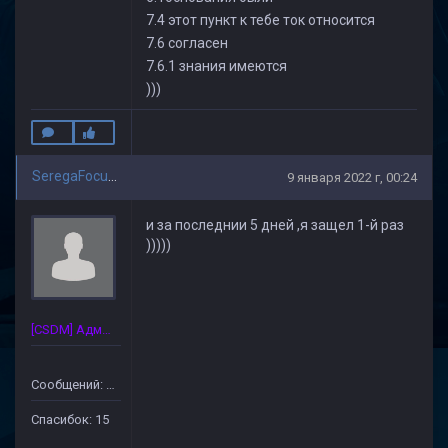
7.4 этот пункт к тебе ток относится
7.6 согласен
7.6.1 знания имеются
)))
SeregaFocus_33
9 января 2022 г, 00:24
и за последнии 5 дней ,я защел 1-й раз
)))))
[CSDM] Администратор
Сообщений: 89
Спасибок: 15