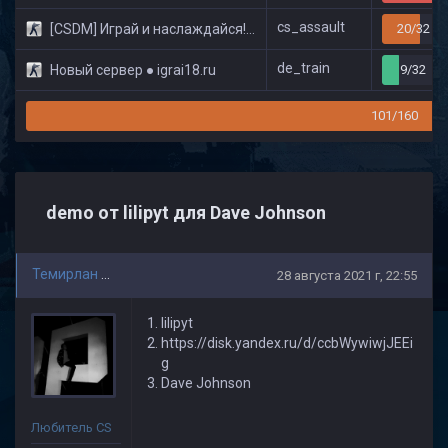
cs_assault
[CSDM] Играй и наслаждайся! © Classic
20/32
de_train
Новый сервер ● igrai18.ru
9/32
101/160
demo от lilipyt для Dave Johnson
Темирлан Текенов
28 августа 2021 г, 22:55
lilipyt
https://disk.yandex.ru/d/ccbWywiwjJEEi
g
Dave Johnson
Любитель CS