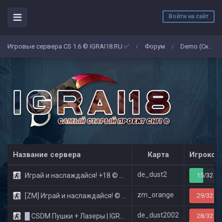
Войти на сайт
Игровые сервера CS 1.6 © IGRAI18.RU ✅
Форум
Demo (Скриншоты)
/
/
Название сервера
Карта
Игроков
de_dust2
Играй и наслаждайся! +18 © Public
15/32
zm_orange
[ZM] Играй и наслаждайся! © Zombie Show
29/32
de_dust2002
█ CSDM Пушки + Лазеры | IGRAI18.RU ツ █
28/32