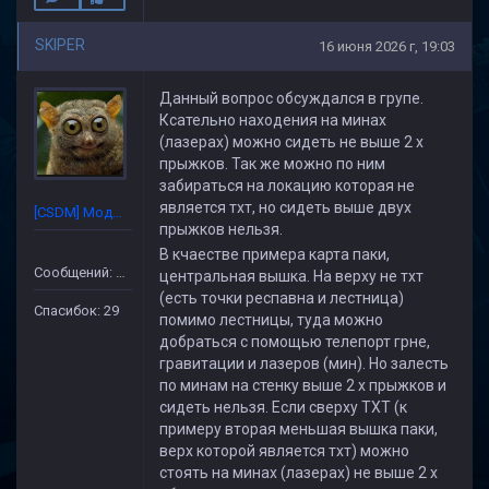
SKIPER
16 июня 2026 г, 19:03
Данный вопрос обсуждался в групе.
Ксательно находения на минах
(лазерах) можно сидеть не выше 2 х
прыжков. Так же можно по ним
забираться на локацию которая не
является тхт, но сидеть выше двух
[CSDM] Модератор
прыжков нельзя.
В кчаестве примера карта паки,
Сообщений: 227
центральная вышка. На верху не тхт
(есть точки респавна и лестница)
Спасибок: 29
помимо лестницы, туда можно
добраться с помощью телепорт грне,
гравитации и лазеров (мин). Но залесть
по минам на стенку выше 2 х прыжков и
сидеть нельзя. Если сверху ТХТ (к
примеру вторая меньшая вышка паки,
верх которой является тхт) можно
стоять на минах (лазерах) не выше 2 х