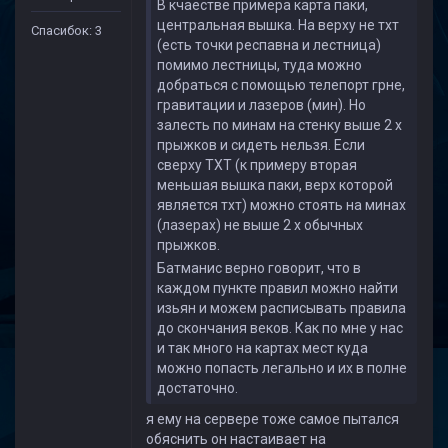
В кчаестве примера карта паки,
центральная вышка. На верху не тхт
Спасибок: 3
(есть точки респавна и лестница)
помимо лестницы, туда можно
добраться с помощью телепорт грне,
гравитации и лазеров (мин). Но
залесть по минам на стенку выше 2 х
прыжков и сидеть нельзя. Если
сверху ТХТ (к примеру вторая
меньшая вышка паки, верх которой
является тхт) можно стоять на минах
(лазерах) не выше 2 х обычных
прыжков.
Батманис верно говорит, что в
каждом пункте правил можно найти
изьян и можем расписывать правила
до скончания веков. Как по мне у нас
и так много на картах мест куда
можно попасть легально и их в полне
достаточно.
я ему на сервере тоже самое пытался
обяснить он настаивает на