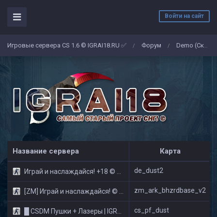
Войти на сайт
Игровые сервера CS 1.6 © IGRAI18.RU ✅
Форум
Demo (Скриншоты)
/
/
Название сервера
Карта
de_dust2
Играй и наслаждайся! +18 © Public
zm_ark_bhzrdbase_v2
[ZM] Играй и наслаждайся! © Zombie Show
cs_pf_dust
█ CSDM Пушки + Лазеры | IGRAI18.RU ツ █