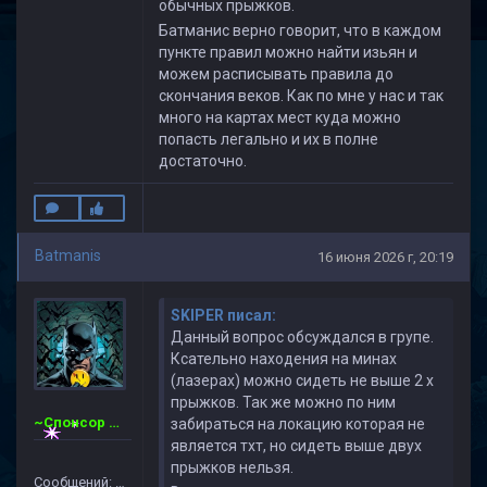
обычных прыжков.
Батманис верно говорит, что в каждом
пункте правил можно найти изьян и
можем расписывать правила до
скончания веков. Как по мне у нас и так
много на картах мест куда можно
попасть легально и их в полне
достаточно.
Batmanis
16 июня 2026 г, 20:19
SKIPER писал:
Данный вопрос обсуждался в групе.
Ксательно находения на минах
(лазерах) можно сидеть не выше 2 х
прыжков. Так же можно по ним
~Спонсор Сервера~ CSDM ©
забираться на локацию которая не
является тхт, но сидеть выше двух
прыжков нельзя.
Сообщений: 16