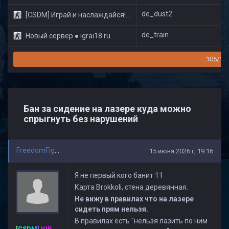
de_dust2
[CSDM] Играй и наслаждайся! © Classic
de_train
Новый сервер ● igrai18.ru
105/16
Бан за сидение на лазере куда можно
спрыгнуть без нарушений
FreedomFighter
15 июня 2026 г, 19:16
Я не первый кого банит 11
Карта Brokkoli, стена деревянная.
Не вижу в правилах что на лазере
сидеть прям нельзя.
В правилах есть "нельзя лазить по ним
[CSDM] VIP-PREMIUM