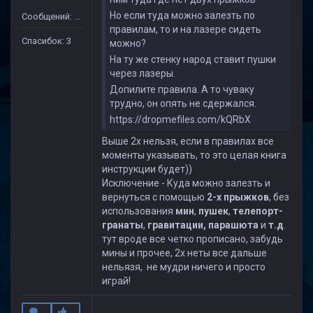
Но если туда можно залезть по
Сообщений: 16
правилам, то и на лазере сидеть
Спасибок: 3
можно?
На ту же стенку народ ставит пушки
через лазеры.
Допилите правила. А то чуваку
трудно, он опять не сдержался.
https://dropmefiles.com/kQRbX
Выше 2х нельзя, если в правилах все
моменты указывать, то это целая книга
инструкции будет))
Исключение - Куда можно залезть и
вернуться c помощью
2-х прыжков
, без
использования
мин
,
пушек
,
телепорт-
гранаты
,
гравитации, парашюта
и
т.д
.
тут вроде все четко прописано, забудь
мины и прочее, 2х неты все дальше
нельязя, не мудри ничего и просто
играй!