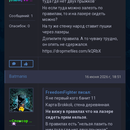
туда где нет двух прыжков"
Но если туда можно залезть по
правилам, то и на лазере сидеть
Сообщений: 1
можно?
Спасибок: 0
На ту же стенку народ ставит пушки
через лазеры.
Допилите правила. А то чуваку трудно,
он опять не сдержался.
https://dropmefiles.com/kQRbX
Batmanis
16 июня 2026 г, 18:51
FreedomFighter писал:
Я не первый кого банит 11
Карта Brokkoli, стена деревянная.
Не вижу в правилах что на лазере
сидеть прям нельзя.
~Спонсор Сервера~ CSDM ©
В правилах есть "нельзя лазить по
ним туда где нет двух прыжков"