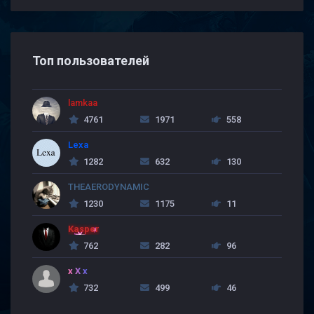
Топ пользователей
lamkaa
4761
1971
558
Lexa
1282
632
130
THEAERODYNAMIC
1230
1175
11
Kasper
762
282
96
x X x
732
499
46