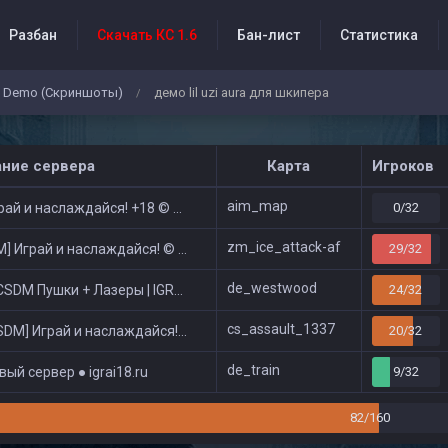
Разбан
Скачать КС 1.6
Бан-лист
Статистика
Demo (Скриншоты)
демо lil uzi aura для шкипера
/
бытия проекта
ание сервера
Карта
Игроков
aim_map
ай и наслаждайся! +18 © Public
0/32
zm_ice_attack-af
 Играй и наслаждайся! © Zombie Show
29/32
de_westwood
DM Пушки + Лазеры | IGRAI18.RU ツ █
24/32
cs_assault_1337
DM] Играй и наслаждайся! © Classic
20/32
de_train
ый сервер ● igrai18.ru
9/32
82/160