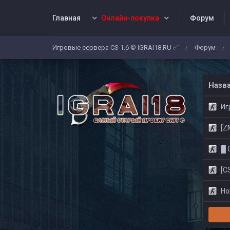
Главная
Онлайн-покупка
Форум
Игровые сервера CS 1.6 © IGRAI18.RU ✅
Форум
/
/
Заявки
Жалобы
Админы
Со
Назв
Игр
[ZM]
█ CS
[CS
Нов