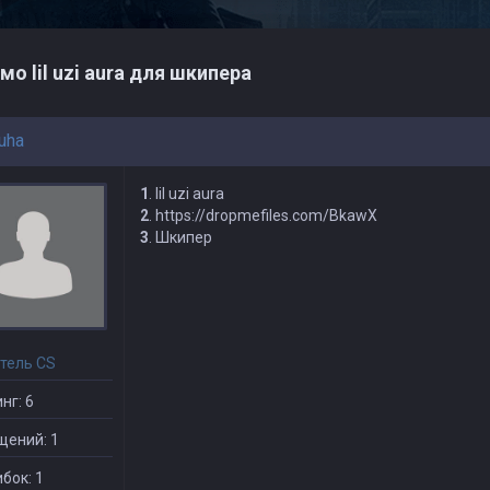
мо lil uzi aura для шкипера
uha
1
. lil uzi aura
2
. https://dropmefiles.com/BkawX
3
. Шкипер
тель CS
нг: 6
щений: 1
бок: 1