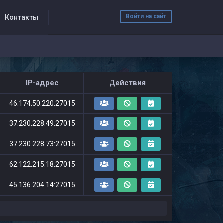
Войти на сайт
Контакты
IP-адрес
Действия
46.174.50.220:27015
37.230.228.49:27015
37.230.228.73:27015
62.122.215.18:27015
45.136.204.14:27015