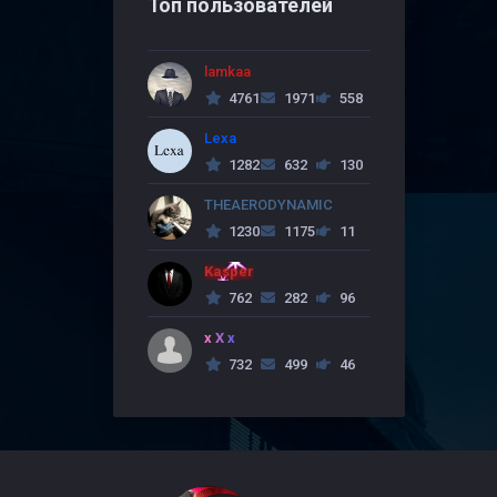
Топ пользователей
lamkaa
4761
1971
558
Lexa
1282
632
130
THEAERODYNAMIC
1230
1175
11
Kasper
762
282
96
x X x
732
499
46