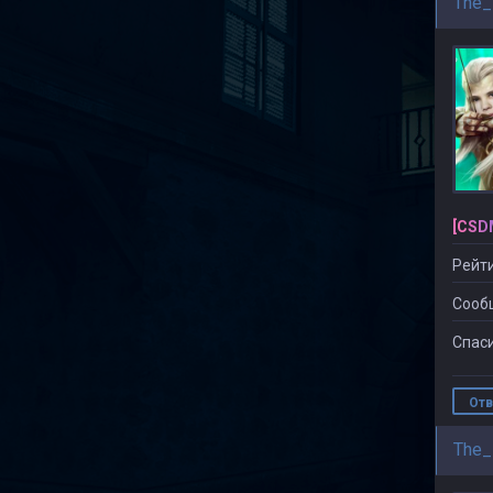
The_
[CSD
Рейти
Сооб
Спаси
Отв
The_