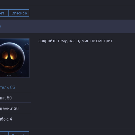
ет
Спасибо
e
закройте тему, раз админ не смотрит
тель CS
нг: 50
щений: 30
бок: 4