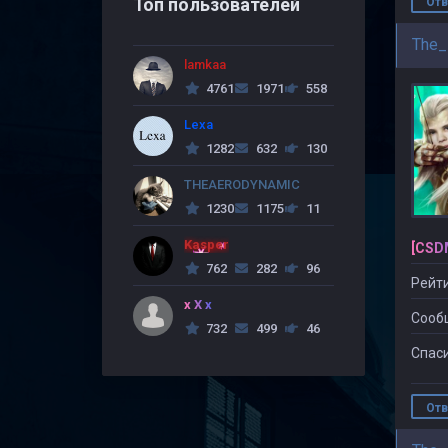
Топ пользователей
Отв
The_
lamkaa
4761
1971
558
Lexa
1282
632
130
THEAERODYNAMIC
1230
1175
11
Kasper
[CSD
762
282
96
Рейти
x X x
Сооб
732
499
46
Спаси
Отв