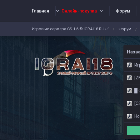
Главная
Онлайн-покупка
Форум
Игровые сервера CS 1.6 © IGRAI18.RU ✅
Форум
/
/
Заявки
Жалобы
Админы
Со
Назв
Игр
[ZM]
█ CS
[CS
Нов