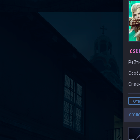
[CSD
Рейти
Сооб
Спаси
Отв
smil