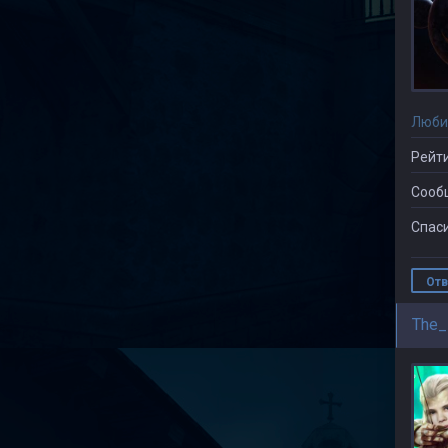
Люби
Рейти
Сооб
Спаси
Отв
The_