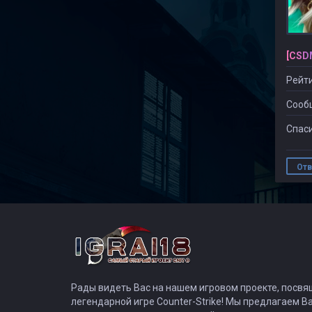
[CSD
Рейти
Сооб
Спаси
Отв
Рады видеть Вас на нашем игровом проекте, посв
легендарной игре Counter-Strike! Мы предлагаем В