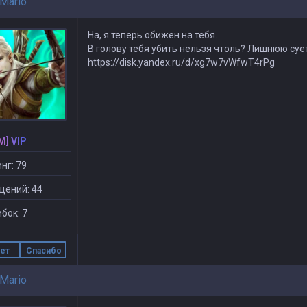
Mario
На, я теперь обижен на тебя.
В голову тебя убить нельзя чтоль? Лишнюю су
https://disk.yandex.ru/d/xg7w7vWfwT4rPg
M] VIP
нг: 79
щений: 44
бок: 7
ет
Спасибо
Mario