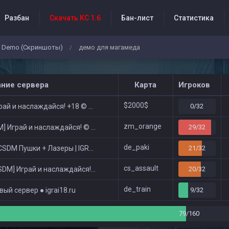
Разбан
Скачать КС 1.6
Бан-лист
Статистика
Demo (Скриншоты)
демо для магамеда
/
бытия проекта
ание сервера
Карта
Игроков
$2000$
ай и наслаждайся! +18 © Public
0/32
zm_orange
 Играй и наслаждайся! © Zombie Show
29/32
de_paki
DM Пушки + Лазеры | IGRAI18.RU ツ █
21/32
cs_assault
DM] Играй и наслаждайся! © Classic
20/32
de_train
ый сервер ● igrai18.ru
9/32
79/160