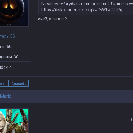
В голову тебя убить нельзя чтоль? Лишнюю с
https://disk.yandex.ru/d/xg7w7vWfwT4rPg
окей, а ты кто?
тель CS
нг: 50
щений: 30
бок: 4
ет
Спасибо
Mario
.