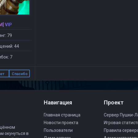
M] VIP
нг: 79
щений: 44
бок: 7
ет
Спасибо
Навигация
Проект
Главная страница
Сервер Пушки-Л
Новости проекта
Игровая статист
ящённом
Пользователи
Правила сервер
ам окунуться в