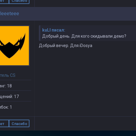
ет
Спасибо
leeeteee
kuLI писал:
Добрый день. Для кого скидывали демо?
Добрый вечер. Для iDosya
тель CS
нг: 18
щений: 17
бок: 1
ет
Спасибо