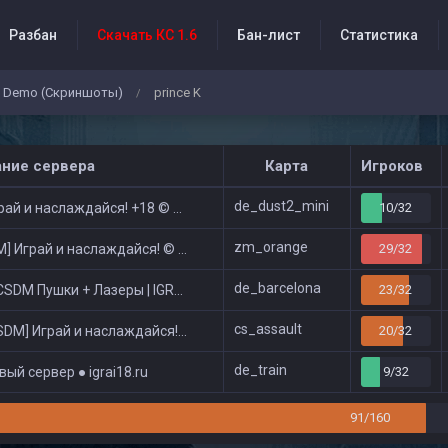
Разбан
Скачать КС 1.6
Бан-лист
Статистика
Demo (Скриншоты)
prince K
/
бытия проекта
ание сервера
Карта
Игроков
de_dust2_mini
ай и наслаждайся! +18 © Public
10/32
zm_orange
 Играй и наслаждайся! © Zombie Show
29/32
de_barcelona
DM Пушки + Лазеры | IGRAI18.RU ツ █
23/32
cs_assault
DM] Играй и наслаждайся! © Classic
20/32
de_train
ый сервер ● igrai18.ru
9/32
91/160