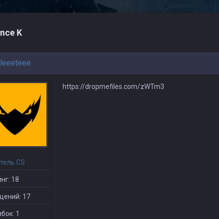
ince K
leeeteee
https://dropmefiles.com/zWTm3
тель CS
нг: 18
щений: 17
бок: 1