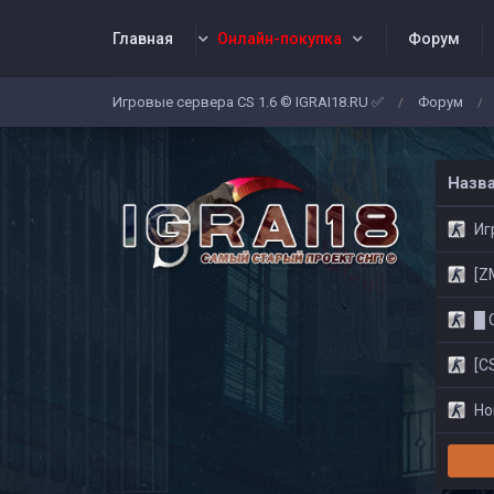
Главная
Онлайн-покупка
Форум
Игровые сервера CS 1.6 © IGRAI18.RU ✅
Форум
/
/
Заявки
Жалобы
Админы
Со
Назв
Игр
[ZM]
█ CS
[CS
Нов