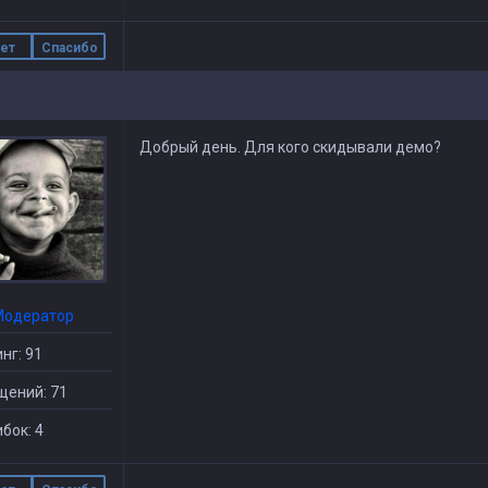
ет
Спасибо
Добрый день. Для кого скидывали демо?
Модератор
нг: 91
щений: 71
бок: 4