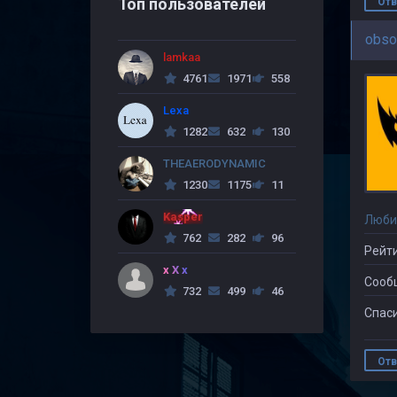
Топ пользователей
Отв
obso
lamkaa
4761
1971
558
Lexa
1282
632
130
THEAERODYNAMIC
1230
1175
11
Kasper
Люби
762
282
96
Рейти
x X x
Сооб
732
499
46
Спаси
Отв