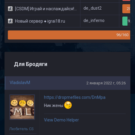
de_dust2
[CSDM] Играй и наслаждайся! © Classic
20/3
de_inferno
Новый сервер ● igrai18.ru
9/3
96/160
Для Бродяги
VladislavM
2 января 2022 г, 05:26
https://dropmefiles.com/DnMpa
Ник жены
View Demo Helper
Любитель CS