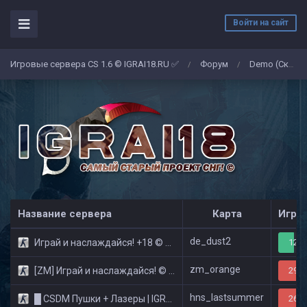
Войти на сайт
Игровые сервера CS 1.6 © IGRAI18.RU ✅
Форум
Demo (Скриншоты)
/
/
Название сервера
Карта
Игро
de_dust2
Играй и наслаждайся! +18 © Public
12/3
zm_orange
[ZM] Играй и наслаждайся! © Zombie Show
29/3
hns_lastsummer
█ CSDM Пушки + Лазеры | IGRAI18.RU ツ █
26/3