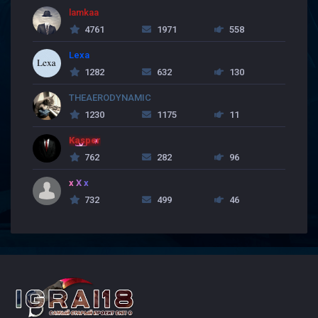
lamkaa
4761
1971
558
Lexa
1282
632
130
THEAERODYNAMIC
1230
1175
11
Kasper
762
282
96
x X x
732
499
46