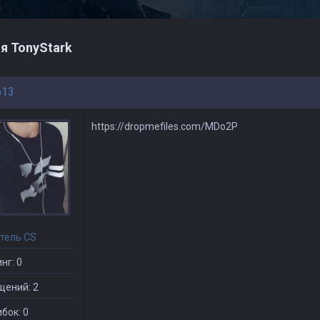
я TonyStark
o13
https://dropmefiles.com/MDo2P
тель CS
нг: 0
щений: 2
бок: 0