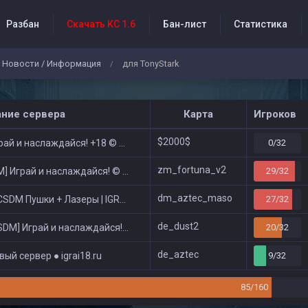
Разбан
Скачать КС 1.6
Бан-лист
Статистика
Новости / Информация
для TonyStark
/
бытия проекта
ание сервера
Карта
Игроков
$2000$
ай и наслаждайся! +18 © Public
0/32
zm_fortuna_v2
 Играй и наслаждайся! © Zombie Show
29/32
dm_aztec_maso
DM Пушки + Лазеры | IGRAI18.RU ツ █
27/32
de_dust2
DM] Играй и наслаждайся! © Classic
20/32
de_aztec
ый сервер ● igrai18.ru
9/32
85/160