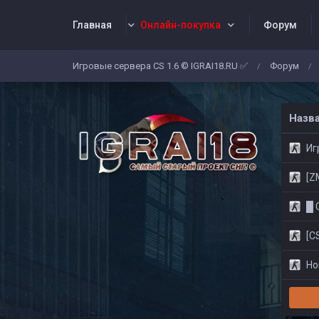
Главная
Онлайн-покупка
Форум
Игровые сервера CS 1.6 © IGRAI18.RU ✅
Форум
/
/
Заявки
Жалобы
Админы
Со
Назв
Игр
[ZM]
█ CS
[CS
Нов