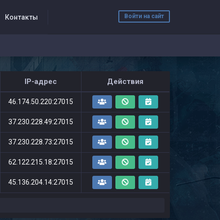
Войти на сайт
Контакты
IP-адрес
Действия
46.174.50.220:27015
37.230.228.49:27015
37.230.228.73:27015
62.122.215.18:27015
45.136.204.14:27015