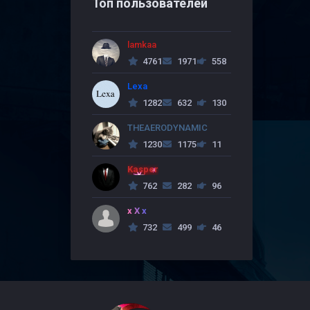
Топ пользователей
lamkaa
4761
1971
558
Lexa
1282
632
130
THEAERODYNAMIC
1230
1175
11
Kasper
762
282
96
x X x
732
499
46