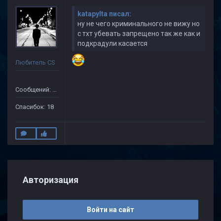
katapylta писал:
ну не чего криминального не вижу но
с тхт убевать запрещено так же как и
подкрадули касается
Любитель CS
Сообщений: 505
Спасибок: 18
Авторизация
Войти на сайт