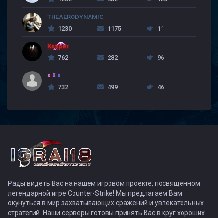
THEAERODYNAMIC
1230
1175
11
Kasper
762
282
96
x X x
732
499
46
Рады видеть Вас на нашем игровом проекте, посвящённом
легендарной игре Counter-Strike! Мы предлагаем Вам
окунуться в мир захватывающих сражений и увлекательных
стратегий. Наши серверы готовы принять Вас в круг хороших