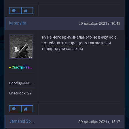
katapylta
29 декабря 2021 г, 10:41
ну не чего криминального не вижу но с
тхт убевать запрещено так же как и
подкрадули касается
~Смотритель~CSDM ©
Сообщений: 128
Спасибок: 29
Jamshid Soliev(1)
29 декабря 2021 г, 15:17