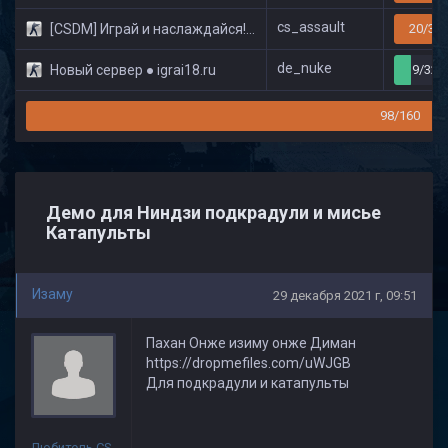
cs_assault
[CSDM] Играй и наслаждайся! © Classic
20/32
de_nuke
Новый сервер ● igrai18.ru
9/32
98/160
Демо для Ниндзи подкрадули и мисье
Катапульты
Изаму
29 декабря 2021 г, 09:51
Пахан Онже изиму онже Диман
https://dropmefiles.com/uWJGB
Для подкрадули и катапульты
Любитель CS