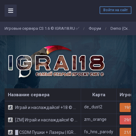
Войти на сайт
Игровые сервера CS 1.6 © IGRAI18.RU ✅
Форум
Demo (Скриншоты)
/
/
Название сервера
Карта
Игроко
de_dust2
Играй и наслаждайся! +18 © Public
19/32
zm_orange
[ZM] Играй и наслаждайся! © Zombie Show
29/32
fs_hns_parody
█ CSDM Пушки + Лазеры | IGRAI18.RU ツ █
21/32