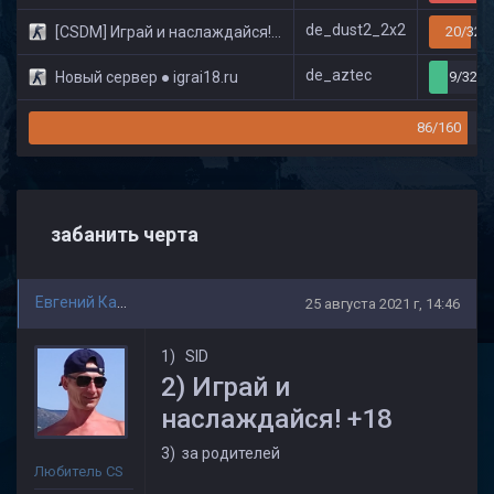
de_dust2_2x2
[CSDM] Играй и наслаждайся! © Classic
20/32
de_aztec
Новый сервер ● igrai18.ru
9/32
86/160
забанить черта
Евгений Казаков
25 августа 2021 г, 14:46
1) SID
️2) Играй и
наслаждайся! +18
3) за родителей
Любитель CS