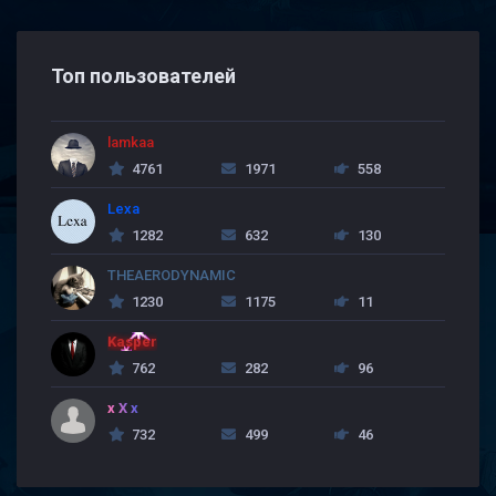
Топ пользователей
lamkaa
4761
1971
558
Lexa
1282
632
130
THEAERODYNAMIC
1230
1175
11
Kasper
762
282
96
x X x
732
499
46