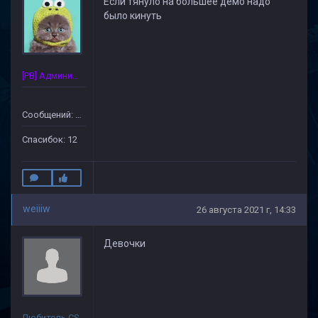
Если тянуло на большее демо надо
было кинуть
[PB] Администратор
Сообщений: 125
Спасибок: 12
weiiiw
26 августа 2021 г, 14:33
Девочки
Любитель CS