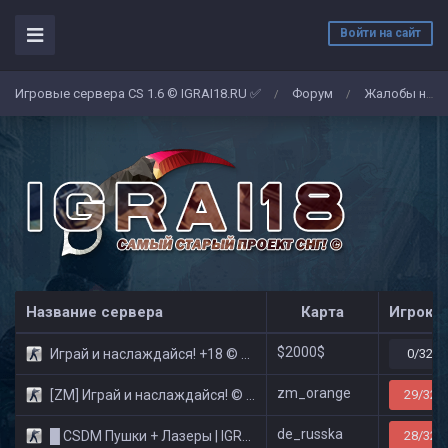
Войти на сайт
Игровые сервера CS 1.6 © IGRAI18.RU ✅
Форум
Жалобы на админов/игроков
/
/
Название сервера
Карта
Игроко
$2000$
Играй и наслаждайся! +18 © Public
0/32
zm_orange
[ZM] Играй и наслаждайся! © Zombie Show
29/32
de_russka
█ CSDM Пушки + Лазеры | IGRAI18.RU ツ █
28/32