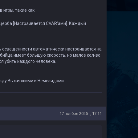
игры, такие как:
щерба [Настраивается CVAR'ами]. Каждый
нь освещенности автоматически настраивается на
бийца имеет большую скорость, но малое кол-во
ся убить каждого человека.
между Выжившими и Немезидами
17 ноября 2025 г, 17:11