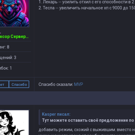
1. Лекарь -- усилить отхил с его способности в 2
2. Тесла -- увеличить начальное хп с 9000 до 15
~Спонсор Сервера~ [Zombi] ©
нг: 8
щений: 3
бок: 1
Спасибо сказали:
MVP
ет
Спасибо
Kasper писал:
Тут можете оставить своё предложение по 
добавить режим, схожий с выжившим. вместо него