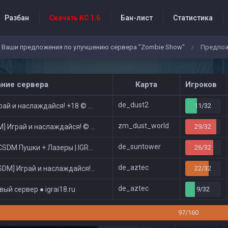
Разбан
Скачать КС 1.6
Бан-лист
Статистика
Ваши предложения по улучшению сервера "Zombie Show"
Предлож
/
бытия проекта
ание сервера
Карта
Игроков
de_dust2
ай и наслаждайся! +18 © Public
11/32
zm_dust_world
 Играй и наслаждайся! © Zombie Show
29/32
de_suntower
DM Пушки + Лазеры | IGRAI18.RU ツ █
26/32
de_aztec
DM] Играй и наслаждайся! © Classic
22/32
de_aztec
ый сервер ● igrai18.ru
9/32
97/160