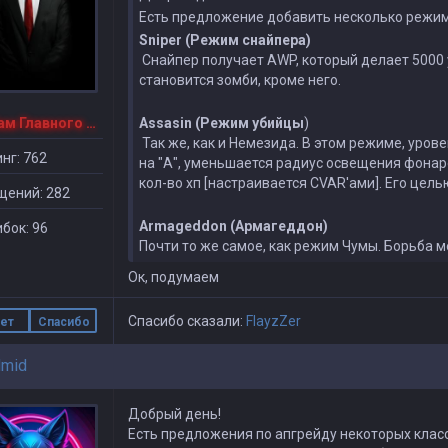
Есть предложение добавить несколько режимо
Sniper (Режим снайпера)
Снайпер получает АWP, который делает 5000
становится зомби, кроме него.
1-й Зам Главного Админа
Assasin (Режим убийцы
)
Так же, как и Немезида. В этом режиме, уро
нг: 762
на "А", уменьшается радиус освещения фонар
кол-во хп [настраивается CVAR'ами]. Его цел
щений: 282
Armageddon (Армагеддон)
бок: 96
Почти то же самое, как режим Чумы. Борьба
Ок, подумаем
Спасибо сказали:
FlayzZer
ет
Спасибо
mid
Добрый день!
Есть предложения по апгрейду некоторых класс