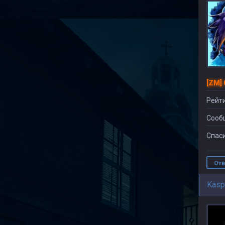
[ZM]
Рейти
Сооб
Спаси
Отв
Kasp