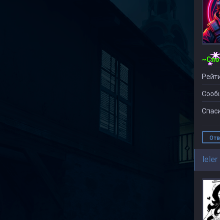
Рейти
Сооб
Спаси
Отв
leler