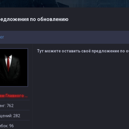
едложения по обновлению
er
Тут можете оставить своё предложение по о
1-й Зам Главного Админа
нг: 762
щений: 282
бок: 96