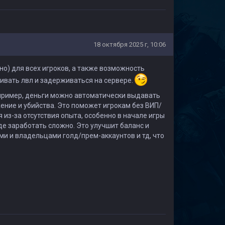
18 октября 2025 г, 10:06
о) для всех игроков, а также возможность
ивать лвл и задерживаться на сервере.
апример, деньги можно автоматически выдавать
жение и убийства. Это поможет игрокам без ВИП/
из-за отсутствия опыта, особенно в начале игры
где заработать сложно. Это улучшит баланс и
и и владельцами голд/прем-аккаунтов и тд, что