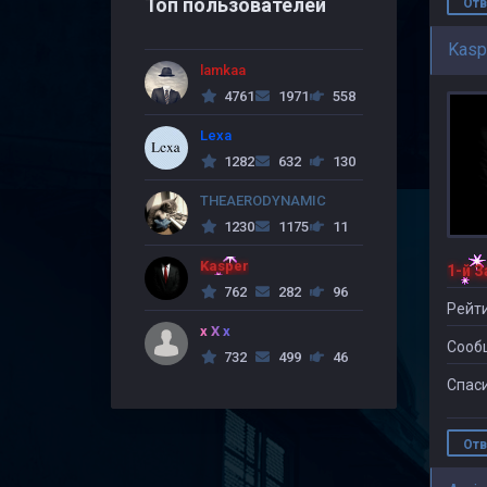
Топ пользователей
Отв
Kasp
lamkaa
4761
1971
558
Lexa
1282
632
130
THEAERODYNAMIC
1230
1175
11
Kasper
762
282
96
Рейти
x X x
Сооб
732
499
46
Спаси
Отв