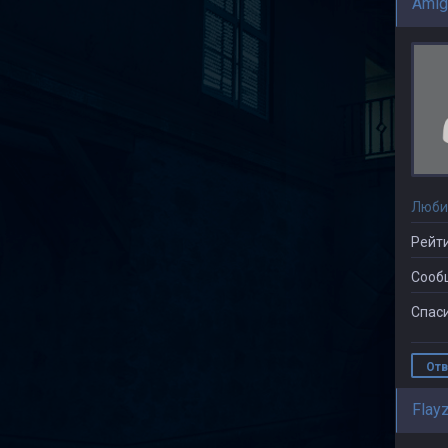
Ami
Люби
Рейти
Сооб
Спаси
Отв
Flay