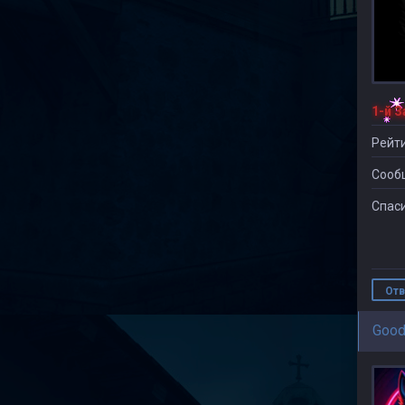
Рейти
Сооб
Спаси
Отв
Good