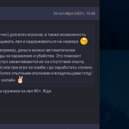
20 октября 2025 г, 15:40
чно) для всех игроков, а также возможность
ащивать лвл и задерживаться на сервере.
Например, деньги можно автоматически
ады за заражение и убийства. Это поможет
тро заканчиваются из-за отсутствия опыта,
) или при игре за зомби, где заработать сложно.
 более опытными игроками и владельцами голд/
 онлайн.
м оружием за лвл 80+. Жди