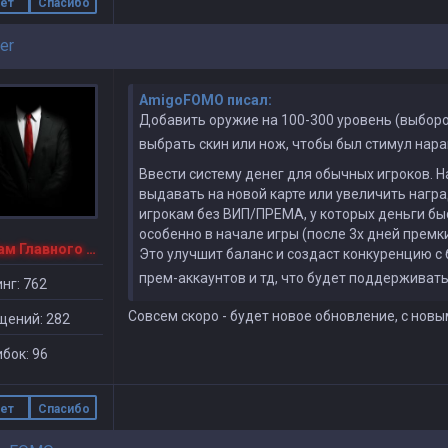
ет
Спасибо
er
AmigoFOMO писал:
Добавить оружие на 100-300 уровень (выборо
выбрать скин или нож, чтобы был стимул нар
Ввести систему денег для обычных игроков. 
выдавать на новой карте или увеличить нагр
игрокам без ВИП/ПРЕМА, у которых деньги быс
особенно в начале игры (после 3х дней премки
1-й Зам Главного Админа
Это улучшит баланс и создаст конкуренцию с
прем-аккаунтов и тд, что будет поддерживать
нг: 762
Совсем скоро - будет новое обновление, с новы
щений: 282
бок: 96
ет
Спасибо