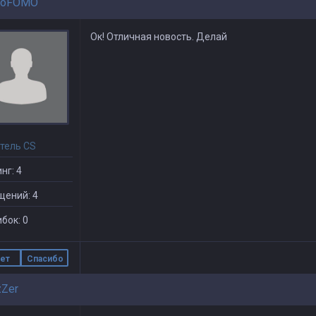
goFOMO
Ок! Отличная новость. Делай
тель CS
нг: 4
щений: 4
бок: 0
ет
Спасибо
zZer