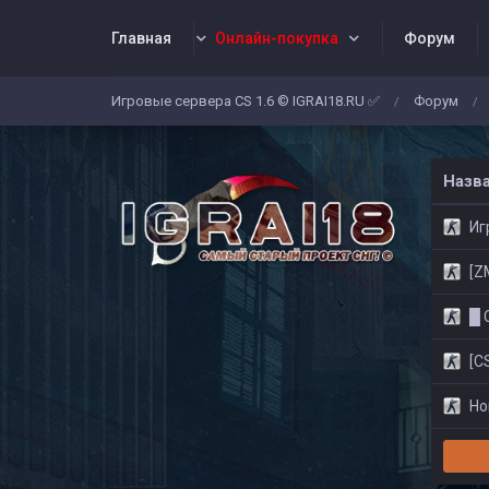
Главная
Онлайн-покупка
Форум
Игровые сервера CS 1.6 © IGRAI18.RU ✅
Форум
/
/
Заявки
Жалобы
Админы
Со
Назв
Игр
[ZM]
█ CS
[CS
Нов