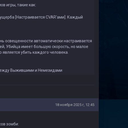
в игры, такие как:
 ущерба [Настраивается CVAR'ами]. Каждый
вень освещенности автоматически настраивается
ей, Убийца имеет большую скорость, но малое
ью является убить каждого человека.
 между Выжившими и Немезидами
18 ноября 2025 г, 12:45
ов зомби: