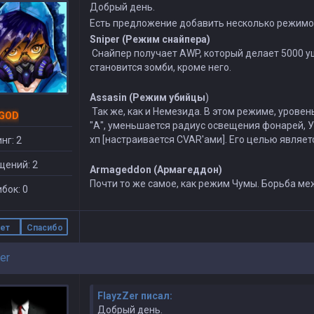
Добрый день.
Есть предложение добавить несколько режимов 
Sniper (Режим снайпера)
Снайпер получает АWP, который делает 5000 у
становится зомби, кроме него.
Assasin (Режим убийцы
)
Так же, как и Немезида. В этом режиме, урове
 GOD
"А", уменьшается радиус освещения фонарей, У
хп [настраивается CVAR'ами]. Его целью являет
нг: 2
щений: 2
Armageddon (Армагеддон)
Почти то же самое, как режим Чумы. Борьба 
бок: 0
ет
Спасибо
er
FlayzZer писал:
Добрый день.