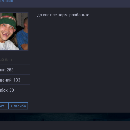
енник
да спс все норм. разбаньте
ый бан
нг: 283
щений: 133
бок: 30
ет
Спасибо