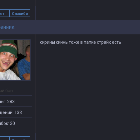
ет
Спасибо
енник
скрины скинь тоже в папке страйк есть
ый бан
нг: 283
щений: 133
бок: 30