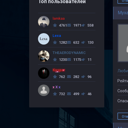
Топ пользователей
Отв
Myx
lamkaa
4761
1971
558
Lexa
1282
632
130
THEAERODYNAMIC
1230
1175
11
Kasper
Люби
762
282
96
Рейти
x X x
Сооб
732
499
46
Спаси
Отв