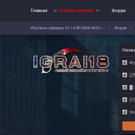
Главная
Онлайн-покупка
Форум
Игровые сервера CS 1.6 © IGRAI18.RU ✅
Форум
/
/
Заявки
Жалобы
Админы
Со
Назв
Игр
[ZM]
█ CS
[CS
Нов