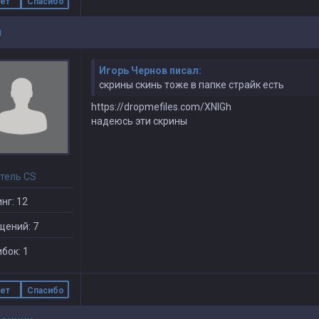
ет
Спасибо
a
Игорь Чернов писал:
скрины скинь тоже в папке страйк есть
https://dropmefiles.com/XNIGh
надеюсь эти скрины
тель CS
нг: 12
щений: 7
бок: 1
ет
Спасибо