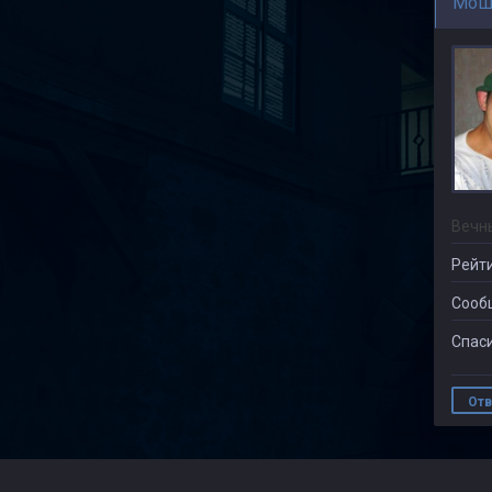
Мош
Вечн
Рейти
Сооб
Спаси
Отв