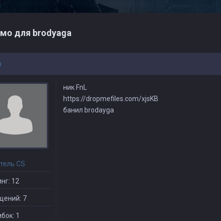
мо для brodyaga
a
ник FnL
https://dropmefiles.com/xjsKB
банил brodayga
тель CS
нг: 12
щений: 7
бок: 1