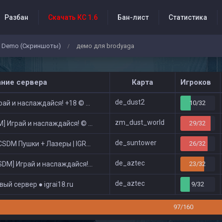
Разбан
Скачать КС 1.6
Бан-лист
Статистика
Demo (Скриншоты)
демо для brodyaga
/
бытия проекта
ание сервера
Карта
Игроков
de_dust2
ай и наслаждайся! +18 © Public
10/32
zm_dust_world
 Играй и наслаждайся! © Zombie Show
29/32
de_suntower
DM Пушки + Лазеры | IGRAI18.RU ツ █
26/32
de_aztec
DM] Играй и наслаждайся! © Classic
23/32
de_aztec
ый сервер ● igrai18.ru
9/32
97/160