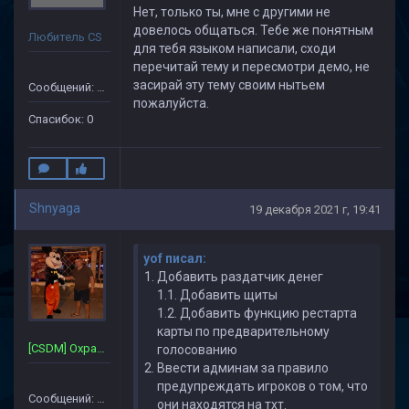
Нет, только ты, мне с другими не
довелось общаться. Тебе же понятным
Любитель CS
для тебя языком написали, сходи
перечитай тему и пересмотри демо, не
засирай эту тему своим нытьем
Сообщений: 15
пожалуйста.
Спасибок: 0
Shnyaga
19 декабря 2021 г, 19:41
yof писал:
Добавить раздатчик денег
1.1. Добавить щиты
1.2. Добавить функцию рестарта
карты по предварительному
[CSDM] Охрана~Сервера
голосованию
Ввести админам за правило
предупреждать игроков о том, что
Сообщений: 357
они находятся на тхт.