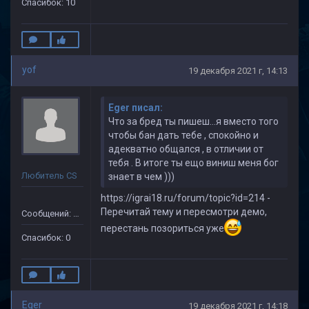
Спасибок: 10
yof
19 декабря 2021 г, 14:13
Eger писал:
Что за бред ты пишеш...я вместо того
чтобы бан дать тебе , спокойно и
адекватно общался , в отличии от
тебя . В итоге ты ещо виниш меня бог
Любитель CS
знает в чем )))
https://igrai18.ru/forum/topic?id=214 -
Перечитай тему и пересмотри демо,
Сообщений: 15
перестань позориться уже
Спасибок: 0
Eger
19 декабря 2021 г, 14:18