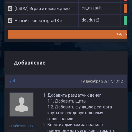
cs_assault
[CSDM] Играй и наслаждайся! © Classic
22
de_dust2
Новый сервер ● igrai18.ru
9
104/160
Добавление
yof
19 декабря 2021 г, 13:12
Добавить раздатчик денег
1.1. Добавить щиты
1.2. Добавить функцию рестарта
карты по предварительному
голосованию
Ввести админам за правило
Любитель CS
предупреждать игроков о том, что