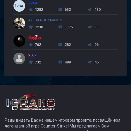
Lexa
1282
632
130
THEAERODYNAMIC
1230
1175
11
Kasper
762
282
96
x X x
732
499
46
Рады видеть Вас на нашем игровом проекте, посвящённом
легендарной игре Counter-Strike! Мы предлагаем Вам