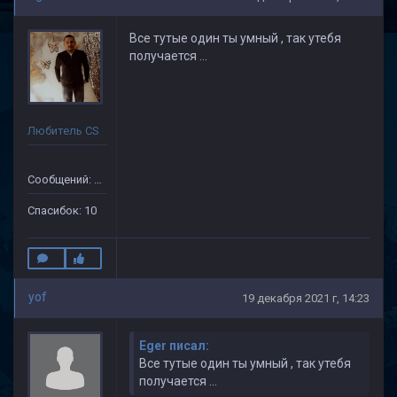
Все тутые один ты умный , так утебя
получается ...
Любитель CS
Сообщений: 91
Спасибок: 10
yof
19 декабря 2021 г, 14:23
Eger писал:
Все тутые один ты умный , так утебя
получается ...