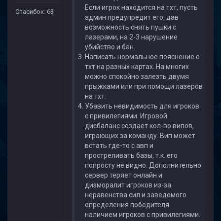
Если игрок находится на тхт, пусть
Спасибок: 63
админ предупредит его, дав
возможность снять пушки с
лазерами, на 2-3 нарушение
убийство и бан.
Написать нормальное пояснение о
тхт на разных картах. На многих
можно спокойно залезть двумя
прыжками или при помощи лазеров
на тхт.
Убавить невидимость для игроков
с привилегиями. Игровой
дисбаланс создает кол-во випов,
играющих за команду. Вип может
встать где-то с авп и
простреливать базы, т.к. его
попросту не видно. Дополнительно
сервер теряет онлайн и
дизморалит игроков из-за
неравенства сил и заведомого
определения победителя
наличием игроков с привилегиями.