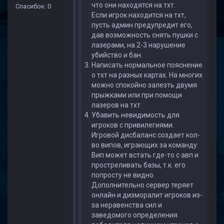
что они находятся на тхт.
Спасибок: 0
Если игрок находится на тхт,
пусть админ предупредит его,
дав возможность снять пушки с
лазерами, на 2-3 нарушение
убийство и бан.
Написать нормальное пояснение
о тхт на разных картах. На многих
можно спокойно залезть двумя
прыжками или при помощи
лазеров на тхт.
Убавить невидимость для
игроков с привилегиями.
Игровой дисбаланс создает кол-
во випов, играющих за команду.
Вип может встать где-то с авп и
простреливать базы, т.к. его
попросту не видно.
Дополнительно сервер теряет
онлайн и дизморалит игроков из-
за неравенства сил и
заведомого определения