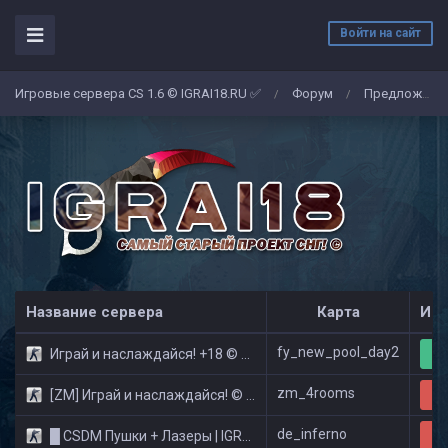
Войти на сайт
Игровые сервера CS 1.6 © IGRAI18.RU ✅
Форум
Предложение
/
/
Название сервера
Карта
Игр
fy_new_pool_day2
Играй и наслаждайся! +18 © Public
12
zm_4rooms
[ZM] Играй и наслаждайся! © Zombie Show
29
de_inferno
█ CSDM Пушки + Лазеры | IGRAI18.RU ツ █
32