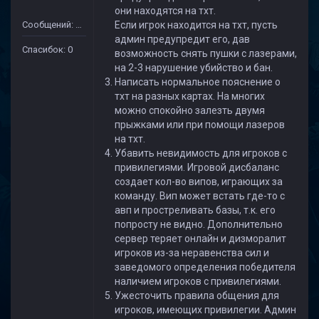
они находятся на тхт.
Сообщений: 15
Если игрок находится на тхт, пусть
админ предупредит его, дав
Спасибок: 0
возможность снять пушки с лазерами,
на 2-3 нарушение убийство и бан.
Написать нормальное пояснение о
тхт на разных картах. На многих
можно спокойно залезть двумя
прыжками или при помощи лазеров
на тхт.
Убавить невидимость для игроков с
привилегиями. Игровой дисбаланс
создает кол-во випов, играющих за
команду. Вип может встать где-то с
авп и простреливать базы, т.к. его
попросту не видно. Дополнительно
сервер теряет онлайн и дизморалит
игроков из-за неравенства сил и
заведомого определения победителя
наличием игроков с привилегиями.
Ужесточить правила общения для
игроков, имеющих привилегии. Админ