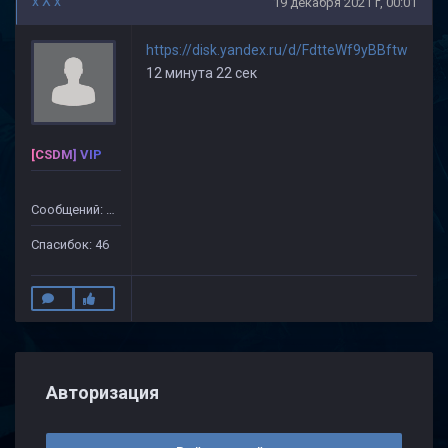
x X x
19 декабря 2021 г, 00:01
https://disk.yandex.ru/d/FdtteWf9yBBftw
12 минута 22 сек
[CSDM] VIP
Сообщений: 499
Спасибок: 46
Авторизация