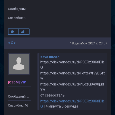
Сообщений: 49
Спасибок: 0
x X x
18 декабря 2021 г, 23:57
seva писал:
https://disk.yandex.ru/d/P3ERx98KrlDlb
Q
https://disk.yandex.ru/d/FdtteWf9yBBft
w
[CSDM] VIP
https://disk.yandex.ru/d/nLdzQ0490jud
9w
от северсталь
Сообщений: 499
https://disk.yandex.ru/d/P3ERx98KrlDlb
Спасибок: 46
Q
14 минута 5 секунда