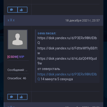
x X x
18 декабря 2021 г, 23:57
seva писал:
https://disk.yandex.ru/d/P3ERx98KrlDlb
Q
https://disk.yandex.ru/d/FdtteWf9yBBft
w
[CSDM] VIP
https://disk.yandex.ru/d/nLdzQ0490jud
9w
от северсталь
Сообщений: 499
https://disk.yandex.ru/d/P3ERx98KrlDlb
Спасибок: 46
Q
14 минута 5 секунда