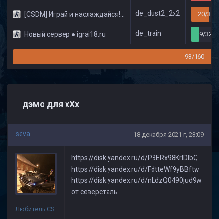
de_dust2_2x2
[CSDM] Играй и наслаждайся! © Classic
20/32
de_train
Новый сервер ● igrai18.ru
9/32
93/160
дэмо для хХх
seva
18 декабря 2021 г, 23:09
https://disk.yandex.ru/d/P3ERx98KrlDlbQ
https://disk.yandex.ru/d/FdtteWf9yBBftw
https://disk.yandex.ru/d/nLdzQ0490jud9w
от северсталь
Любитель CS