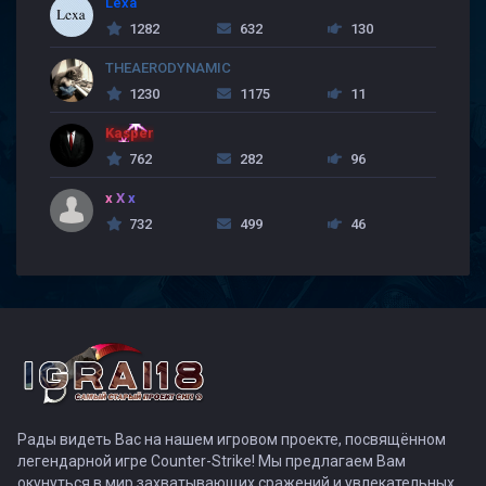
Lexa
1282
632
130
THEAERODYNAMIC
1230
1175
11
Kasper
762
282
96
x X x
732
499
46
Рады видеть Вас на нашем игровом проекте, посвящённом
легендарной игре Counter-Strike! Мы предлагаем Вам
окунуться в мир захватывающих сражений и увлекательных