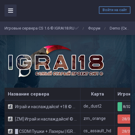
Войти на сайт
Игровые сервера CS 1.6 © IGRAI18.RU ✅
Форум
Demo (Скриншоты)
/
/
Название сервера
Карта
Игроко
de_dust2
Играй и наслаждайся! +18 © Public
8/32
zm_orange
[ZM] Играй и наслаждайся! © Zombie Show
28/32
cs_assault_hd
█ CSDM Пушки + Лазеры | IGRAI18.RU ツ █
28/32