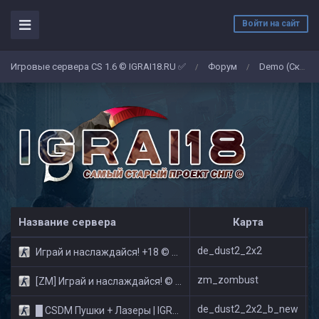
Войти на сайт
Игровые сервера CS 1.6 © IGRAI18.RU ✅
Форум
Demo (Скриншоты)
/
/
Название сервера
Карта
de_dust2_2x2
Играй и наслаждайся! +18 © Public
zm_zombust
[ZM] Играй и наслаждайся! © Zombie Show
de_dust2_2x2_b_new
█ CSDM Пушки + Лазеры | IGRAI18.RU ツ █