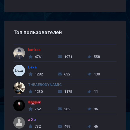
Топ пользователей
lamkaa
4761
1971
558
Lexa
1282
632
130
THEAERODYNAMIC
1230
1175
11
Kasper
762
282
96
x X x
732
499
46