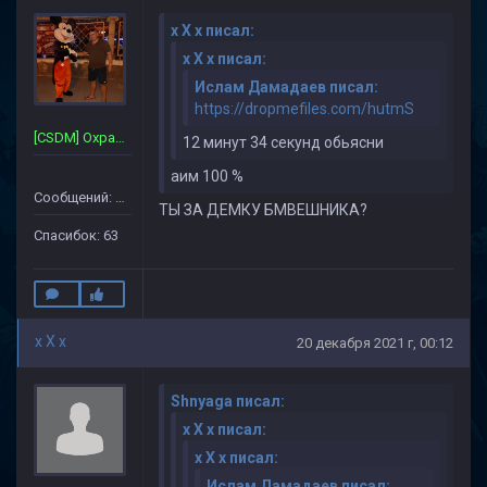
x X x писал:
x X x писал:
Ислам Дамадаев писал:
https://dropmefiles.com/hutmS
[CSDM] Охрана~Сервера
12 минут 34 секунд обьясни
аим 100 %
Сообщений: 357
ТЫ ЗА ДЕМКУ БМВЕШНИКА?
Спасибок: 63
x X x
20 декабря 2021 г, 00:12
Shnyaga писал:
x X x писал:
x X x писал:
Ислам Дамадаев писал: