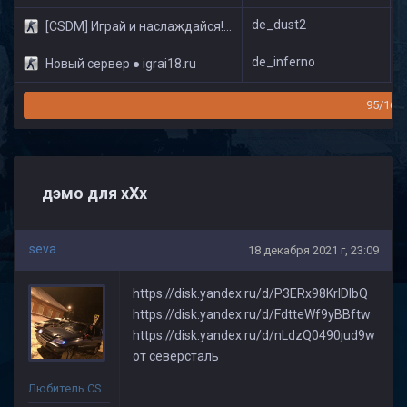
de_dust2
[CSDM] Играй и наслаждайся! © Classic
de_inferno
Новый сервер ● igrai18.ru
95/160
дэмо для хХх
seva
18 декабря 2021 г, 23:09
https://disk.yandex.ru/d/P3ERx98KrlDlbQ
https://disk.yandex.ru/d/FdtteWf9yBBftw
https://disk.yandex.ru/d/nLdzQ0490jud9w
от северсталь
Любитель CS