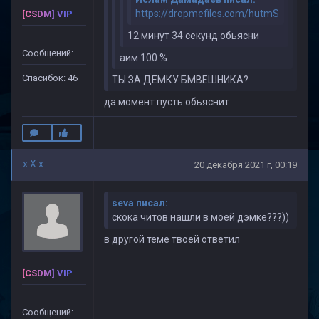
https://dropmefiles.com/hutmS
[CSDM] VIP
12 минут 34 секунд обьясни
Сообщений: 499
аим 100 %
Спасибок: 46
ТЫ ЗА ДЕМКУ БМВЕШНИКА?
да момент пусть обьяснит
x X x
20 декабря 2021 г, 00:19
seva писал:
скока читов нашли в моей дэмке???))
в другой теме твоей ответил
[CSDM] VIP
Сообщений: 499