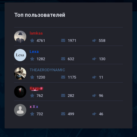
Топ пользователей
lamkaa
4761
1971
558
Lexa
1282
632
130
THEAERODYNAMIC
1230
1175
11
Kasper
762
282
96
x X x
732
499
46