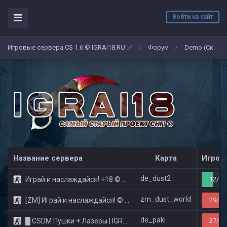
Войти на сайт
Игровые сервера CS 1.6 © IGRAI18.RU ✅
Форум
Demo (Скриншоты)
/
/
Название сервера
Карта
Игрок
de_dust2
Играй и наслаждайся! +18 © Public
12/32
zm_dust_world
[ZM] Играй и наслаждайся! © Zombie Show
29/32
de_paki
█ CSDM Пушки + Лазеры | IGRAI18.RU ツ █
27/32