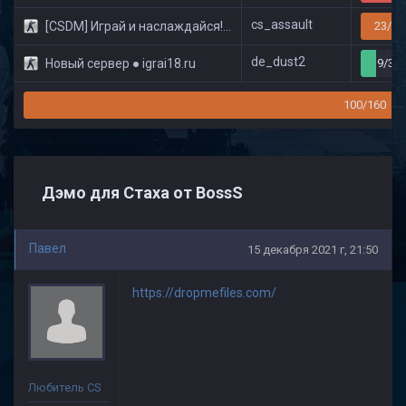
cs_assault
[CSDM] Играй и наслаждайся! © Classic
23/32
de_dust2
Новый сервер ● igrai18.ru
9/32
100/160
Дэмо для Стаха от BossS
Павел
15 декабря 2021 г, 21:50
https://dropmefiles.com/
Любитель CS