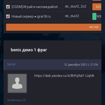
de_dust2_2x2
[CSDM] Играй и наслаждайся! © Classic
22/32
de_dust2
Новый сервер ● igrai18.ru
9/32
94/160
benis демо 1 фраг
benis
12 декабря 2021 г, 21:04
https://disk.yandex.ru/d/8Hfq9al1-lJqhA
Любитель CS