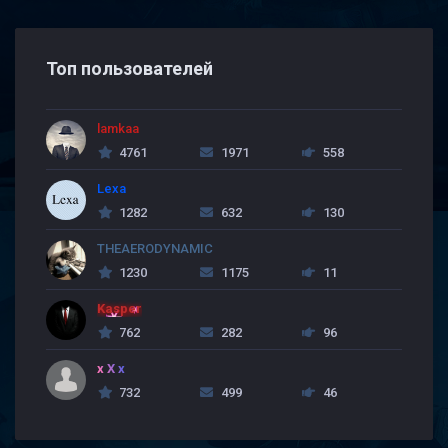
Топ пользователей
lamkaa
4761
1971
558
Lexa
1282
632
130
THEAERODYNAMIC
1230
1175
11
Kasper
762
282
96
x X x
732
499
46