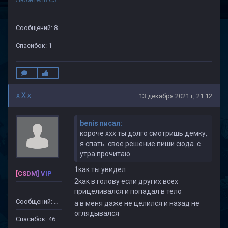
Сообщений: 8
Спасибок: 1
x X x
13 декабря 2021 г, 21:12
benis писал:
короче ххх ты долго смотришь демку,
я спать. свое решение пиши сюда. с
утра прочитаю
1как ты увидел
[CSDM] VIP
2как в голову если других всех
прицеливался и попадал в тело
Сообщений: 499
а в меня даже не целился и назад не
оглядывался
Спасибок: 46