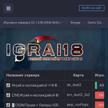
Войти на сайт
Игровые сервера CS 1.6 © IGRAI18.RU ✅
Форум
Demo (Скриншоты)
/
/
Название сервера
Карта
Игроко
de_dust2
Играй и наслаждайся! +18 © Public
4/32
zm_dust2_2x2
[ZM] Играй и наслаждайся! © Zombie Show
29/32
awp_rooftops
█ CSDM Пушки + Лазеры | IGRAI18.RU ツ █
30/32