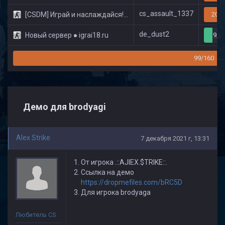
cs_assault_1337
[CSDM] Играй и наслаждайся! © Classic
20/3
de_dust2
Новый сервер ● igrai18.ru
9/3
99/160
Демо для brodyagi
Alex Strike
7 декабря 2021 г, 13:31
От игрока .::AJIEX.$TRIKE::.
Ссылка на демо
https://dropmefiles.com/bRC5D
Для игрока brodyaga
Любитель CS