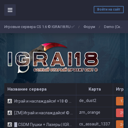
Войти на сайт
Игровые сервера CS 1.6 © IGRAI18.RU ✅
Форум
Demo (Скриншоты)
/
/
Название сервера
Карта
Игро
de_dust2
Играй и наслаждайся! +18 © Public
17/3
zm_orange
[ZM] Играй и наслаждайся! © Zombie Show
29/3
cs_assault_1337
█ CSDM Пушки + Лазеры | IGRAI18.RU ツ █
24/3