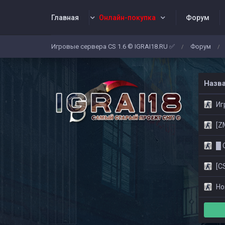
Главная
Онлайн-покупка
Форум
Игровые сервера CS 1.6 © IGRAI18.RU ✅
Форум
/
/
Заявки
Жалобы
Админы
Со
Назв
Игр
[ZM]
█ CS
[CS
Нов