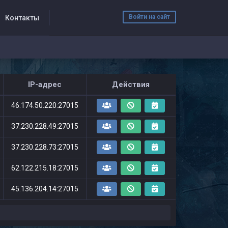
Войти на сайт
Контакты
IP-адрес
Действия
46.174.50.220:27015
37.230.228.49:27015
37.230.228.73:27015
62.122.215.18:27015
45.136.204.14:27015