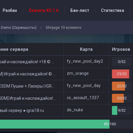
Разбан
Скачать КС 1.6
Бан-лист
Статистика
Demo (Скриншоты)
Shnjage 10 screenov
/
бытия проекта
ание сервера
Карта
Игроков
fy_new_pool_day2
ай и наслаждайся! +18 © Public
0/32
zm_orange
 Играй и наслаждайся! © Zombie Show
29/32
fy_new_pool_day
DM Пушки + Лазеры | IGRAI18.RU ツ █
22/32
cs_assault_1337
DM] Играй и наслаждайся! © Classic
20/32
de_nuke
ый сервер ● igrai18.ru
9/32
80/160