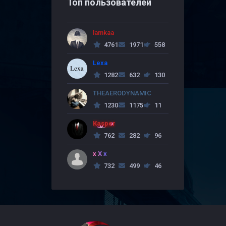
Топ пользователей
lamkaa
4761
1971
558
Lexa
1282
632
130
THEAERODYNAMIC
1230
1175
11
Kasper
762
282
96
x X x
732
499
46