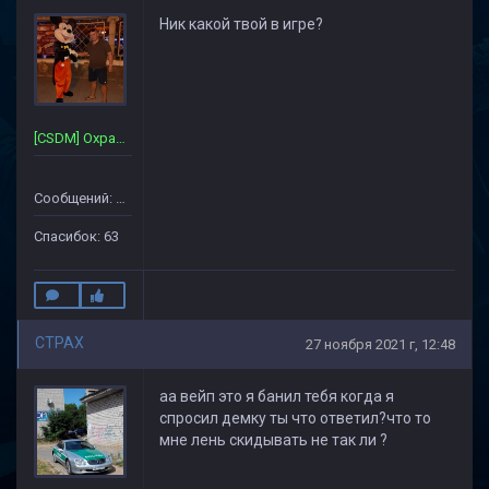
Ник какой твой в игре?
[CSDM] Охрана~Сервера
Сообщений: 357
Спасибок: 63
CTPAX
27 ноября 2021 г, 12:48
аа вейп это я банил тебя когда я
спросил демку ты что ответил?что то
мне лень скидывать не так ли ?