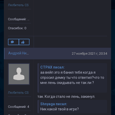
Любитель CS
Сообщений: 19
Спасибок: 0
Андрей Николаев
27 ноября 2021 г, 20:34
CTPAX писал:
аа вейп это я банил тебя когда я
спросил демку ты что ответил?что то
мне лень скидывать не так ли ?
Любитель CS
так. Когда стало не лень, закинул.
Shnyaga писал:
Сообщений: 4
Ник какой твой в игре?