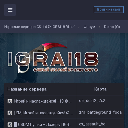
Войти на сайт
Игровые сервера CS 1.6 © IGRAI18.RU ✅
Форум
Demo (Скриншоты)
/
/
Название сервера
Карта
de_dust2_2x2
Играй и наслаждайся! +18 © Public
zm_battleground_foda
[ZM] Играй и наслаждайся! © Zombie Show
cs_assault_hd
█ CSDM Пушки + Лазеры | IGRAI18.RU ツ █