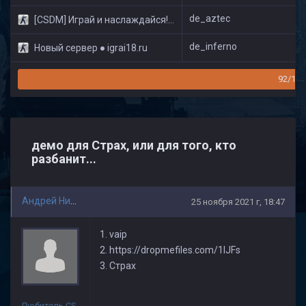
de_aztec
[CSDM] Играй и наслаждайся! © Classic
de_inferno
Новый сервер ● igrai18.ru
92/160
демо для Страх, или для того, кто
разбанит...
Андрей Николаев
25 ноября 2021 г, 18:47
1. vaip
2. https://dropmefiles.com/1lJFs
3. Страх
Любитель CS