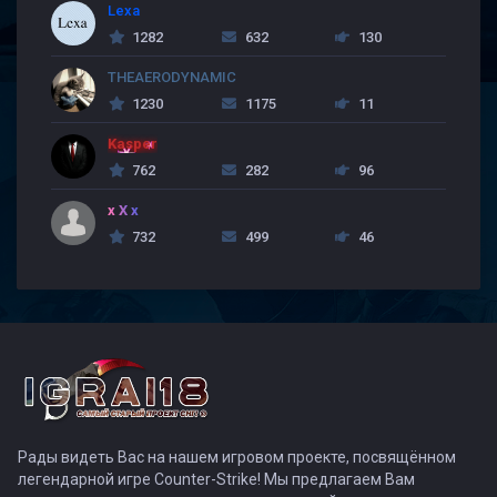
Lexa
1282
632
130
THEAERODYNAMIC
1230
1175
11
Kasper
762
282
96
x X x
732
499
46
Рады видеть Вас на нашем игровом проекте, посвящённом
легендарной игре Counter-Strike! Мы предлагаем Вам