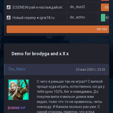
de_dust2
[CSDM] Играй и наслаждайся! © Classic
23/32
de_aztec
Новый сервер ● igrai18.ru
9/32
99/160
Demo for brodyga and x X x
The_Mario
25 мая 2023 г, 23:33
С чего я раньше так не играл? С випкой
проще куда играть, естественно, когда у
тебя урон 102%, бег и невидимка. До
покупки випа я мильон демок вам
кидал, тоже что-то не нравилось, читы
повсюду. И банили сколько раз уже. С
[CSDM] VIP
одной стороны, приятно, что я под