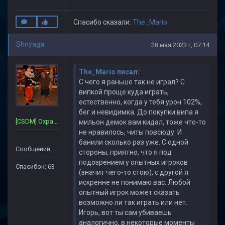
Спасибо сказали:
The_Mario
Shnyaga
28 мая 2023 г, 07:14
The_Mario писал:
С чего я раньше так не играл? С
випкой проще куда играть,
естественно, когда у тебя урон 102%,
бег и невидимка. До покупки випа я
[CSDM] Охрана~Сервера
мильон демок вам кидал, тоже что-то
не нравилось, читы повсюду. И
банили сколько раз уже. С одной
Сообщений: 357
стороны, приятно, что я под
подозрением у опытных игроков
Спасибок: 63
(значит чего-то стою), с другой я
искренне не понимаю вас. Любой
опытный игрок может сказать
возможно ли так играть или нет.
Игорь, вот ты сам убиваешь
аналогично, в некоторые моменты