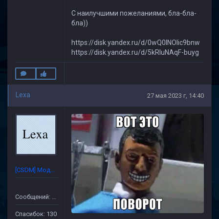
С наилучшими пожеланиями, бла-бла-
бла))
https://disk.yandex.ru/d/0wQ0INOIic9bnw
https://disk.yandex.ru/d/5kRluNAqF-buyg
Lexa
27 мая 2023 г, 14:40
[CSDM] Модератор
Сообщений: 632
Спасибок: 130