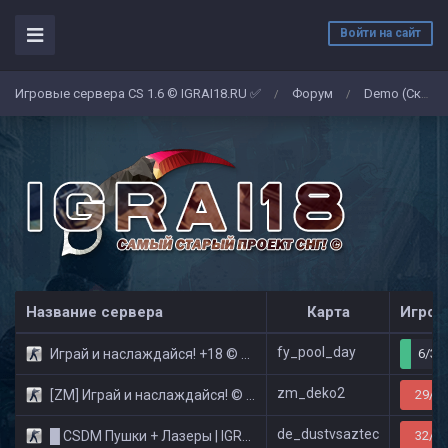
Войти на сайт
Игровые сервера CS 1.6 © IGRAI18.RU ✅
Форум
Demo (Скриншоты)
/
/
Название сервера
Карта
Игрок
fy_pool_day
Играй и наслаждайся! +18 © Public
6/32
zm_deko2
[ZM] Играй и наслаждайся! © Zombie Show
29/32
de_dustvsaztec
█ CSDM Пушки + Лазеры | IGRAI18.RU ツ █
32/32