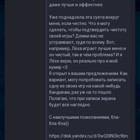
даже лучше и эффектнее.
Уже поднадоела эта суета вокруг
меня, если честно. Что я могу
сделать, чтобы подтвердить чистоту
своей игры? Демки вас не
устраивают, судя по всему. Вот,
например, Лёха играет лучше меня и
он чистый, так в чём проблема? И я
Лёхе верю, он реально про и мой
кумир <3
Я открыт к вашим предложениям. Как
вариант, могу попробовать записать
одну из своих игр на какой-нибудь
бандикам, раз уж на то пошло.
Полагаю, что при записи экрана
будет всё наглядно.
С наилучшими пожеланиями, бла-
бла-бла))
https://disk.yandex.ru/d/0wQ0INOIic9bn