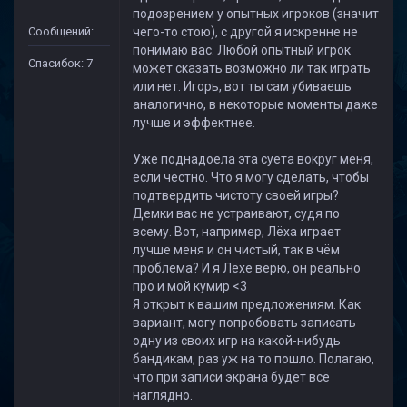
подозрением у опытных игроков (значит
Сообщений: 44
чего-то стою), с другой я искренне не
понимаю вас. Любой опытный игрок
Спасибок: 7
может сказать возможно ли так играть
или нет. Игорь, вот ты сам убиваешь
аналогично, в некоторые моменты даже
лучше и эффектнее.
Уже поднадоела эта суета вокруг меня,
если честно. Что я могу сделать, чтобы
подтвердить чистоту своей игры?
Демки вас не устраивают, судя по
всему. Вот, например, Лёха играет
лучше меня и он чистый, так в чём
проблема? И я Лёхе верю, он реально
про и мой кумир <3
Я открыт к вашим предложениям. Как
вариант, могу попробовать записать
одну из своих игр на какой-нибудь
бандикам, раз уж на то пошло. Полагаю,
что при записи экрана будет всё
наглядно.