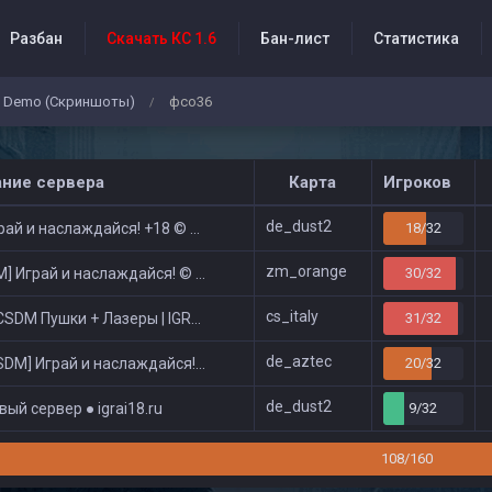
Разбан
Скачать КС 1.6
Бан-лист
Статистика
Demo (Скриншоты)
фсо36
/
бытия проекта
ание сервера
Карта
Игроков
de_dust2
ай и наслаждайся! +18 © Public
18/32
zm_orange
 Играй и наслаждайся! © Zombie Show
30/32
cs_italy
DM Пушки + Лазеры | IGRAI18.RU ツ █
31/32
de_aztec
DM] Играй и наслаждайся! © Classic
20/32
de_dust2
ый сервер ● igrai18.ru
9/32
108/160