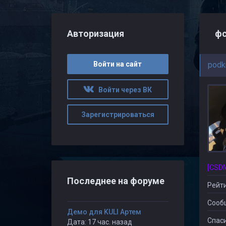
Авторизация
фс
Войти на сайт
podkr
Войти через ВК
Зарегистрироваться
Последнее на форуме
Рейти
Сооб
Демо для KULI Артем
Спаси
Дата: 17 час. назад