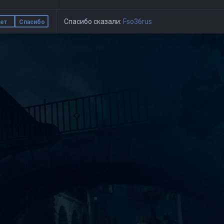
Спасибо сказали:
Fso36rus
ет
Спасибо