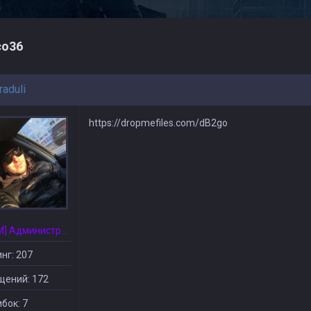
о36
aduli
https://dropmefiles.com/dB2go
[CSDM] Администратор
нг: 207
щений: 172
бок: 7