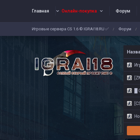
Главная
Онлайн-покупка
Форум
Игровые сервера CS 1.6 © IGRAI18.RU ✅
Форум
/
/
Заявки
Жалобы
Админы
Со
Назв
Игр
[ZM]
█ CS
[CS
Нов