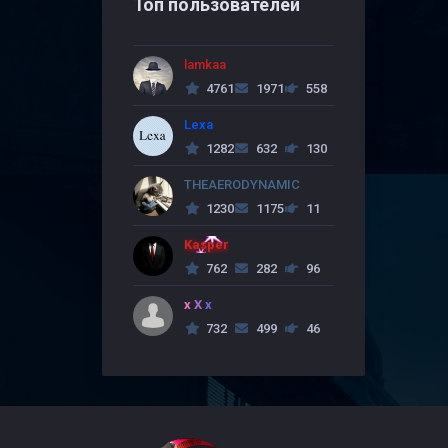
Топ пользователей
lamkaa
4761
1971
558
Lexa
1282
632
130
THEAERODYNAMIC
1230
1175
11
Kasper
762
282
96
x X x
732
499
46