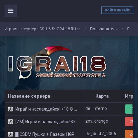
Войти на сайт
Игровые сервера CS 1.6 © IGRAI18.RU ✅
Пользователи
Fso36rus
/
/
Название сервера
Карта
Игро
de_inferno
Играй и наслаждайся! +18 © Public
13/3
zm_orange
[ZM] Играй и наслаждайся! © Zombie Show
29/3
de_dust2_2006
█ CSDM Пушки + Лазеры | IGRAI18.RU ツ █
24/3