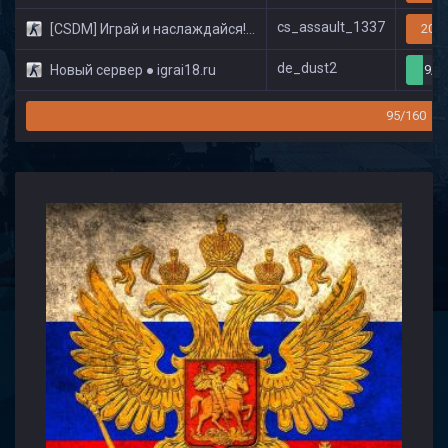
cs_assault_1337
[CSDM] Играй и наслаждайся! © Classic
20/3
de_dust2
Новый сервер ● igrai18.ru
9/3
95/160