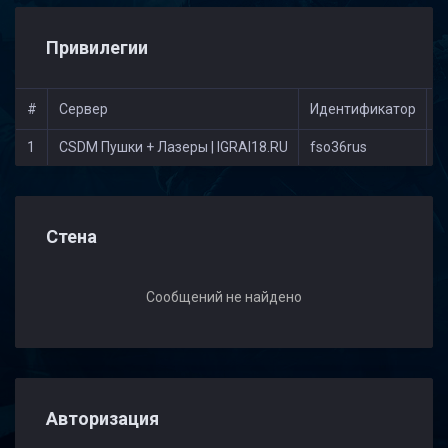
Привилегии
#
Сервер
Идентификатор
У
1
CSDM Пушки + Лазеры | IGRAI18.RU
fso36rus
[
Стена
Сообщений не найдено
Авторизация