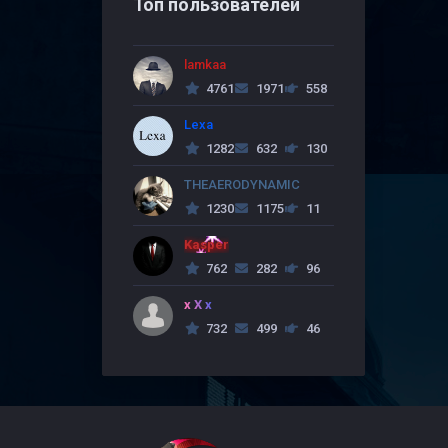
Топ пользователей
lamkaa
4761
1971
558
Lexa
1282
632
130
THEAERODYNAMIC
1230
1175
11
Kasper
762
282
96
x X x
732
499
46