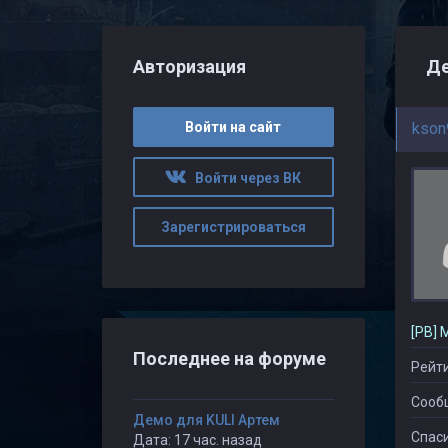
Авторизация
Де
Войти на сайт
kson
Войти через ВК
Зарегистрироваться
[PB] 
Последнее на форуме
Рейти
Сооб
Демо для KULI Артем
Спаси
Дата: 17 час. назад