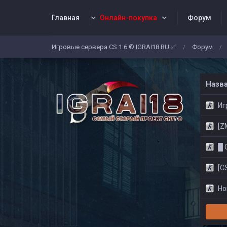
Главная
Онлайн-покупка
Форум
Игровые сервера CS 1.6 © IGRAI18.RU ✅
Форум
/
/
Заявки
Жалобы
Админы
Со
Назв
Игр
[ZM]
█ CS
[CS
Нов