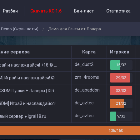
Разбан
Скачать КС 1.6
Бан-лист
Статистика
Demo (Скриншоты)
Демо для Санты от Лонера
/
бытия проекта
ание сервера
Карта
Игроков
de_dust2
ай и наслаждайся! +18 © Public
15/32
zm_4rooms
 Играй и наслаждайся! © Zombie Show
29/32
de_abaddon
DM Пушки + Лазеры | IGRAI18.RU ツ █
32/32
de_aztec
DM] Играй и наслаждайся! © Classic
21/32
de_aztec
ый сервер ● igrai18.ru
9/32
106/160