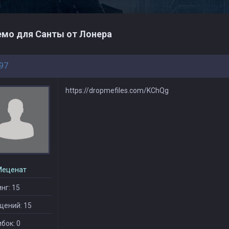
мо для Санты от Лонера
97
https://dropmefiles.com/KChQg
Меценат
нг: 15
щений: 15
бок: 0