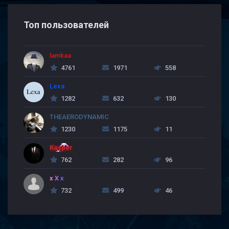
Топ пользователей
lamkaa
4761
1971
558
Lexa
1282
632
130
THEAERODYNAMIC
1230
1175
11
Kasper
762
282
96
x X x
732
499
46