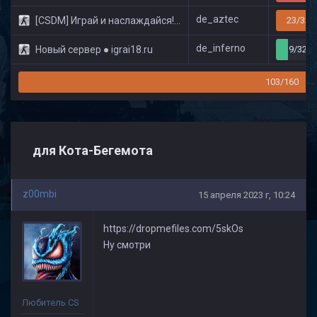
de_aztec
[CSDM] Играй и наслаждайся! © Classic
23/32
de_inferno
Новый сервер ● igrai18.ru
9/32
103/160
для Кота-Бегемота
z00mbi
15 апреля 2023 г, 10:24
https://dropmefiles.com/5skOs
Ну смотри
Любитель CS