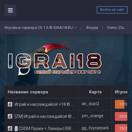
Войти на сайт
Игровые сервера CS 1.6 © IGRAI18.RU ✅
Форум
Demo (Скриншоты)
/
/
Название сервера
Карта
Игроко
de_dust2
Играй и наслаждайся! +18 © Public
17/32
zm_orange
[ZM] Играй и наслаждайся! © Zombie Show
29/32
gg_toycarpark
█ CSDM Пушки + Лазеры | IGRAI18.RU ツ █
25/32